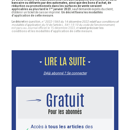
bancaire ou délivrés par des automates, ainsi que des bons d’achat, de
réduction ou promotionnels dans les surfaces de vente seraient
er
applicables au plus tard le 1
janvier 2023
, sauf demande exprès du client,
d’obtenir un ticket de caisse imprimé.
Un décret fixera les modalités
d’application de cette mesure.
Le décret
en question,
n° 2022-1565 du 14 décembre 2022 relatif aux conditions et
modalités d’application du IV de l’article L. 541-15-10 du code de l’environnement,
est paru au Journal officiel le 15 décembre 2022
,
et
vient préciser les
conditions et les modalités d’application de cette mesure.
LIRE LA SUITE
Déjà abonné ? Se connecter
Gratuit
Pour les abonnés
Accès à
tous les articles
des