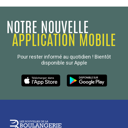
NOTRE NOUVELLE
APPLICATION MOBILE
Confédération Nationale
Pour rester informé au quotidien ! Bientôt
Boulanger de France
disponible sur Apple
Les Nouvelles de la Boulangerie-Pâtisserie Française
27, av d’Eylau - 75782 Paris Cédex 16
Tél :
01 53 70 16 25
Qui sommes-nous
sotal@boulangerie.org