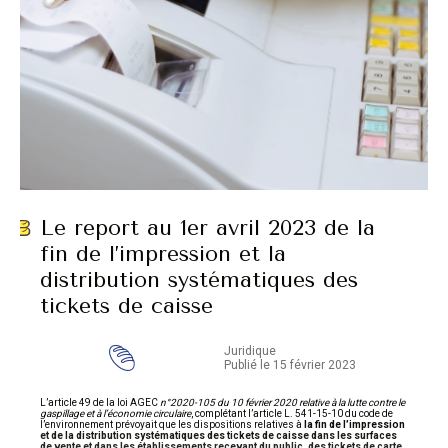
Le report au 1er avril 2023 de la
fin de l’impression et la
distribution systématiques des
tickets de caisse
Juridique
Publié le 15 février 2023
L’article 49 de la loi AGEC
n°2020-105 du 10 février 2020 relative à la lutte contre le
gaspillage et à l’économie circulaire
, complétant l’article L. 541-15-10 du code de
l’environnement prévoyait que les dispositions relatives à
la fin de l’impression
et de la distribution systématiques des tickets de caisse dans les surfaces
de vente et dans les établissements recevant du public, des tickets de carte