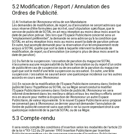
5.2 Modification / Report / Annulation des
Ordres de Publicité.
(i) A l’initiative de l’Annonceur et/ou de son Mandataire.
Les demandes de modification, de report, ou d’annulation ne seront admises que
sous réserve d’être formulées par écrit et, sauf stipulation spécifique, que le
service de publicité de SOTAL en ait reçu réception au moins deux mois avant la
date de parution prévue. Dès lors que l’Espace Publicitaire concerné sera un
“emplacement préférentiel”, la demande ne sera admise qu’à la condition que
SOTAL en ait eu réception trois mois au moins avant la date de parution prévue.
En outre, tout acompte demandé pour la réservation d’un tel emplacement reste
acquis à SOTAL quelle que soit la date à laquelle intervient la demande de
modification, de report, ou d’annulation (ce compris plus de deux mois avant la
date de parution).
(ii) Du fait de la suspension / cessation de parution du magazine SOTAL
n’assumera aucune responsabilité du fait de l’annulation ou du report d’un ordre
de publicité en cas de suspension ou de cessation de la parution du magazine
quel que soit le motif d’une telle suspension ou cessation. En outre, une telle
suspension / cessation ne saurait avoir une quelconque incidence sur les autres
accords en cours avec l’Annonceur.
(iii) En raison de la modification de l’Espace Publicitaire convenu dans l’ordre de
publicité Dans l’hypothèse où SOTAL ou sa Régie serait conduit à modifier
l’Espace Publicitaire convenu dans l’ordre de publicité, l’Annonceur en sera
informé directement dans les meilleurs délais et tous les meilleurs efforts seront
mis en œuvre pour mettre à disposition de l’Annonceur un autre Espace
Publicitaire, de valeur équivalente. Si le nouvel Espace Publicitaire ainsi proposé
ne convenait pas à l’Annonceur, ce dernier pourrait demander l’annulation de
l’ordre de publicité concerné sans que celle-ci ne lui ouvre cependant droit à une
quelconque indemnité de la part de SOTAL ou de sa Régie.
5.3 Compte-rendu
Il sera rendu compte des conditions d’insertion selon les modalités de l’article 23
de la loi n°93-122 du 29 janvier 1993 Insertion Publicitaire par Insertion
Publicitaire excepté en cas de campagne composée d’Insertions Publicitaires