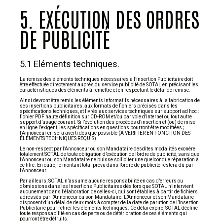
5. EXÉCUTION DES ORDRES
DE PUBLICITÉ
5.1 Eléments techniques.
La remise des éléments techniques nécessaires à l’Insertion Publicitaire doit
être effectuée directement auprès du service publicité de SOTAL en précisant les
caractéristiques des éléments à remettre et en respectant le délai de remise.
Ainsi devront être remis les éléments informatifs nécessaires à la fabrication de
ses insertions publicitaires, aux formats de fichiers précisés dans les
spécifications techniques, et livrés aux services techniques sur support ad hoc :
fichier PDF haute définition sur CD-ROM et/ou par voie d’Internet ou tout autre
support d’usage courant. Si l’évolution des procédés d’insertion et (ou) de mise
en ligne l’exigent, les spécifications en questions pourront être modifiées ;
l’Annonceur en sera averti dès que possible (A VERIFIER EN FONCTION DES
ÉLÉMENTS TECHNIQUES REQUIS).
Le non-respect par l’Annonceur ou son Mandataire desdites modalités exonère
totalement SOTAL de toute obligation d’exécution de l’ordre de publicité, sans que
l’Annonceur ou son Mandataire ne puisse solliciter une quelconque réparation à
ce titre. En outre, le montant total prévu dans l’ordre de publicité restera dû par
l’Annonceur.
Par ailleurs, SOTAL n’assume aucune responsabilité en cas d’erreurs ou
d’omissions dans les Insertions Publicitaires dès lors que SOTAL n’intervient
aucunement dans l’élaboration de celles-ci, qui sont établies à partir de fichiers
adressés par l’Annonceur ou son Mandataire. L’Annonceur et son Mandataire
disposent d’un délai de deux mois à compter de la date de parution de l’Insertion
Publicitaire pour retirer les éléments techniques. Ce délai expiré, SOTAL décline
toute responsabilité en cas de perte ou de détérioration de ces éléments qui
pourront être détruits.