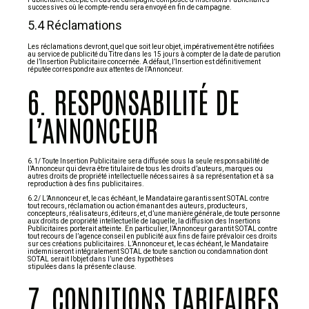
successives où le compte-rendu sera envoyé en fin de campagne.
5.4 Réclamations
Les réclamations devront, quel que soit leur objet, impérativement être notifiées
au service de publicité du Titre dans les 15 jours à compter de la date de parution
de l’Insertion Publicitaire concernée. A défaut, l’Insertion est définitivement
réputée correspondre aux attentes de l’Annonceur.
6. RESPONSABILITÉ DE
L’ANNONCEUR
6.1/ Toute Insertion Publicitaire sera diffusée sous la seule responsabilité de
l’Annonceur qui devra être titulaire de tous les droits d’auteurs, marques ou
autres droits de propriété intellectuelle nécessaires à sa représentation et à sa
reproduction à des fins publicitaires.
6.2/ L’Annonceur et, le cas échéant, le Mandataire garantissent SOTAL contre
tout recours, réclamation ou action émanant des auteurs, producteurs,
concepteurs, réalisateurs, éditeurs, et, d’une manière générale, de toute personne
aux droits de propriété intellectuelle de laquelle, la diffusion des Insertions
Publicitaires porterait atteinte. En particulier, l’Annonceur garantit SOTAL contre
tout recours de l’agence conseil en publicité aux fins de faire prévaloir ces droits
sur ces créations publicitaires. L’Annonceur et, le cas échéant, le Mandataire
indemniseront intégralement SOTAL de toute sanction ou condamnation dont
SOTAL serait l’objet dans l’une des hypothèses
stipulées dans la présente clause.
7. CONDITIONS TARIFAIRES