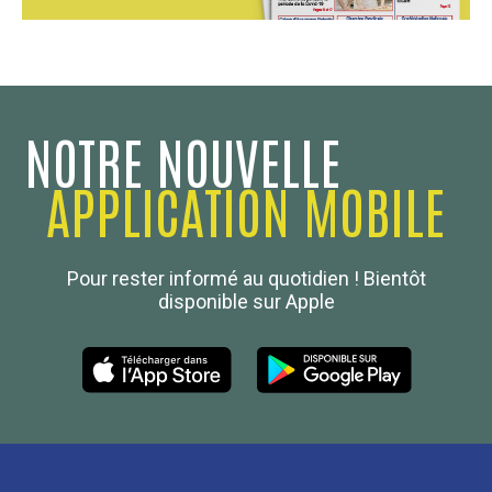
NOTRE NOUVELLE
APPLICATION MOBILE
Confédération Nationale
Pour rester informé au quotidien ! Bientôt
Boulanger de France
disponible sur Apple
Les Nouvelles de la Boulangerie-Pâtisserie Française
27, av d’Eylau - 75782 Paris Cédex 16
Tél :
01 53 70 16 25
Qui sommes-nous
sotal@boulangerie.org