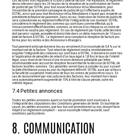
Les factures sont réglables à 30 jours date de facture. Par exception, le règlement
devra intervenir dans les 24 heures de la réception de la confirmation de l’ordre
de publicité par SOTAL pour tout nouvel Annonceur et/ou Mandataire, pour
l’ensemble de la première campagne de publicité qu’il effectuera auprès de
SOTAL, ainsi que pour tout Annonceur et/ou Mandataire n’ayant pas respecté sa
précédente échéance de paiement. Dans ce cas, l’exécution de l’ordre de publicité
sera subordonnée au règlement effectif de l’intégralité de son montant. SOTAL
considèrera le règlement des sommes qui sont dues comme effectué, qu’à
l’encaissement effectif desdites sommes, la remise d’un chèque ou un ordre de
virement ne vaudra pas règlement. En cas de règlement par traite, cette dernière
doit parvenir signée, acceptée et domiciliée dans un délai maximum de 10 jours
date de facture à SOTAL. Le règlement sera comptant à réception de facture pro
forma pour les ventes à des Annonceurs étrangers.
Tout paiement anticipé donnera lieu au versement d’un escompte de 0,4 % sur le
montant net de la facture. Tout retard de règlement rendra immédiatement
exigible l’intégralité des créances qui sont dues à SOTAL. Il donnera en outre lieu
à l’application de pénalités de retard d’un taux égal à 1,8 fois le taux de l’intérêt
légal, sous réserve de l’envoi d’une mise en demeure préalable par lettre
recommandée avec accusé de réception faisant état de la décision de SOTAL de
facturer lesdites sommes. Ces pénalités seront dues à compter du jour suivant
la date d’échéance jusqu’au jour du règlement définitif. SOTAL aura par ailleurs
la faculté de suspendre l’exécution de tous les ordres de publicité en cours. En
cas de recouvrement par voie judiciaire des factures, leur montant hors taxes
sera automatiquement augmenté de 15% à titre de clause pénale, outre les
intérêts légaux.
7.4 Petites annonces
Toutes les petites annonces ayant un but de promotion sont soumises à
l’intégralité des stipulations des Conditions générales de Vente. En tout état de
cause, les petites annonces, que leur but soit promotionnel ou non, doivent faire
l’objet d’un règlement comptant – aucun escompte n’étant accordé, sauf
conditions particulières.
8. COMMUNICATION