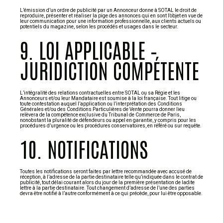
L’émission d’un ordre de publicité par un Annonceur donne à SOTAL le droit de
reproduire, présenter et réaliser la pige des annonces qui en sont l’objet en vue de
leur communication pour une information professionnelle, aux clients actuels ou
potentiels du magazine, selon les procédés et usages dans le secteur.
9. LOI APPLICABLE –
JURIDICTION COMPÉTENTE
L’intégralité des relations contractuelles entre SOTAL ou sa Régie et les
Annonceurs et/ou leur Mandataire est soumise à la loi française. Tout litige ou
toute contestation auquel l’application ou l’interprétation des Conditions
Générales et/ou des Conditions Particulières de Vente pourra donner lieu
relèvera de la compétence exclusive du Tribunal de Commerce de Paris,
nonobstant la pluralité de défendeurs ou appel en garantie, y compris pour les
procédures d’urgence ou les procédures conservatoires, en référé ou sur requête.
10. NOTIFICATIONS
Toutes les notifications seront faites par lettre recommandée avec accusé de
réception, à l’adresse de la partie destinataire telle qu’indiquée dans le contrat de
publicité, tout délai courant alors du jour de la première présentation de ladite
lettre à la partie destinataire. Tout changement d’adresse de l’une des parties
devra être notifié à l’autre conformément à ce qui précède, pour lui être opposable.