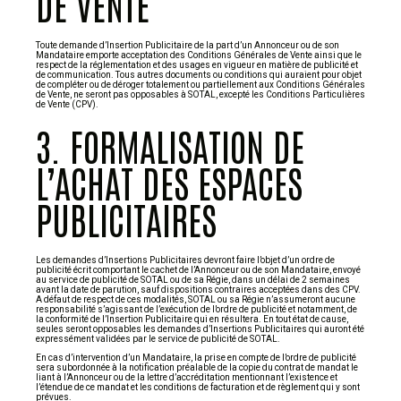
DE VENTE
Toute demande d’Insertion Publicitaire de la part d’un Annonceur ou de son
Mandataire emporte acceptation des Conditions Générales de Vente ainsi que le
respect de la réglementation et des usages en vigueur en matière de publicité et
de communication. Tous autres documents ou conditions qui auraient pour objet
de compléter ou de déroger totalement ou partiellement aux Conditions Générales
de Vente, ne seront pas opposables à SOTAL, excepté les Conditions Particulières
de Vente (CPV).
3. FORMALISATION DE
L’ACHAT DES ESPACES
PUBLICITAIRES
Les demandes d’Insertions Publicitaires devront faire l’objet d’un ordre de
publicité écrit comportant le cachet de l’Annonceur ou de son Mandataire, envoyé
au service de publicité de SOTAL ou de sa Régie, dans un délai de 2 semaines
avant la date de parution, sauf dispositions contraires acceptées dans des CPV.
A défaut de respect de ces modalités, SOTAL ou sa Régie n’assumeront aucune
responsabilité s’agissant de l’exécution de l’ordre de publicité et notamment, de
la conformité de l’Insertion Publicitaire qui en résultera. En tout état de cause,
seules seront opposables les demandes d’Insertions Publicitaires qui auront été
expressément validées par le service de publicité de SOTAL.
En cas d’intervention d’un Mandataire, la prise en compte de l’ordre de publicité
sera subordonnée à la notification préalable de la copie du contrat de mandat le
liant à l’Annonceur ou de la lettre d’accréditation mentionnant l’existence et
l’étendue de ce mandat et les conditions de facturation et de règlement qui y sont
prévues.