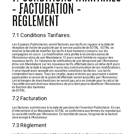
– FACTURATION –
RÈGLEMENT
7.1 Conditions Tarifaires.
Les Espaces Publicitaires seront facturés aux tarifs en vigueur à la date de
réception de l’ordre de publicité par le service publicité de SOTAL. SOTAL se
réserve la faculté de modifier les tarifs à tout moment y compris sur les
campagnes en cours. La modification sera portée à la connaissance de
l’Annonceur et/ou de son Mandataire 15 jours avant l’entrée en vigueur des
nouveaux tarifs. En l’absence de notification de son désaccord par l’Annonceur
et/ou son Mandataire sur les nouveaux tarifs, effectuée dans un délai de 8 jours
à compter de la date à laquelle il aura reçu communication de ces modifications,
il sera réputé avoir accepté ces nouvelles conditions tarifaires. Les tarifs
s’entendent hors taxes. Tous les impôts, taxes et droits qui pourraient s’avérer
applicables à raison de la publicité effectuée seront acquittés par l’Annonceur.
Les échanges de marchandises ne seront pas pris en compte pour le calcul de
l’assiette ouvrant droit aux réductions de prix dont pourra bénéficier l’Annonceur
en fonction des barèmes
de SOTAL.
7.2 Facturation
Les factures sont émises à la date de parution de l’Insertion Publicitaire. En cas
d’intervention d’un Mandataire, SOTAL se conformera aux termes du mandat qui
lui aura été confié par l’Annonceur. En tout état de cause, l’original de la facture
sera envoyé à l’Annonceur.
7.3 Règlement