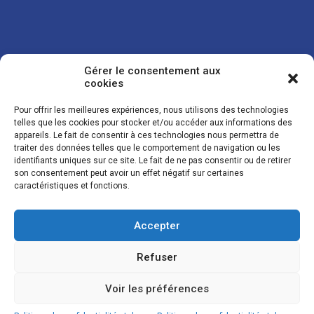
Gérer le consentement aux
cookies
Pour offrir les meilleures expériences, nous utilisons des technologies
telles que les cookies pour stocker et/ou accéder aux informations des
appareils. Le fait de consentir à ces technologies nous permettra de
traiter des données telles que le comportement de navigation ou les
Vos coordonnées sont uniquement utilisées pour vous envoyer des
identifiants uniques sur ce site. Le fait de ne pas consentir ou de retirer
lettres d'information sur nos activités. Vous pouvez à tout moment
son consentement peut avoir un effet négatif sur certaines
utiliser le lien de désinscription figurant dans la lettre d'information.
caractéristiques et fonctions.
Accepter
© LES NOUVELLES DE LA BOULANGERIE - Tous droits réservés - Réalisation :
Josh Digital
Refuser
Plan du site
Mentions légales
Conditions de vente
Politique de confidentialité et de cookies
Voir les préférences