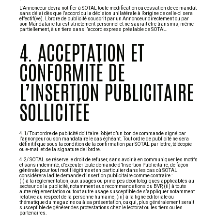
L’Annonceur devra notifier à SOTAL toute modification ou cessation de ce mandat
sans délai dès que l’accord ou la décision unilatérale à l’origine de celle-ci sera
effectif(ve). L’ordre de publicité souscrit par un Annonceur directement ou par
son Mandataire lui est strictement personnel et ne saurait être transmis, même
partiellement, à un tiers sans l’accord express préalable de SOTAL.
4. ACCEPTATION ET
CONFORMITÉ DE
L’INSERTION PUBLICITAIRE
SOLLICITÉE
4.1/ Tout ordre de publicité doit faire l’objet d’un bon de commande signé par
l’annonceur ou son mandataire le cas échéant. Tout ordre de publicité ne sera
définitif que sous la condition de la confirmation par SOTAL par lettre, télécopie
ou e-mail et de la signature de l’ordre.
4.2/ SOTAL se réserve le droit de refuser, sans avoir à en communiquer les motifs
et sans indemnité, d’exécuter toute demande d’Insertion Publicitaire, de façon
générale pour tout motif légitime et en particulier dans les cas où SOTAL
considérera ladite demande d’insertion publicitaire comme contraire :
(i) à la réglementation, aux usages ou principes déontologiques applicables au
secteur de la publicité, notamment aux recommandations du BVP, (ii) à toute
autre réglementation ou tout autre usage susceptible de s’appliquer notamment
relative au respect de la personne humaine, (iii) à la ligne éditoriale ou
thématique du magazine ou à sa présentation, ou qui, plus généralement serait
susceptible de générer des protestations chez le lectorat ou les tiers ou les
partenaires.