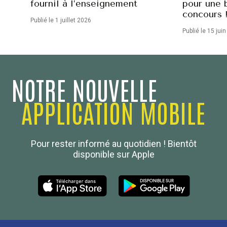
fournil à l’enseignement
pour une 
concours 
Publié le 1 juillet 2026
Publié le 15 jui
NOTRE NOUVELLE
APPLICATION MOBILE
Confédération Nationale
Pour rester informé au quotidien ! Bientôt
Boulanger de France
disponible sur Apple
Les Nouvelles de la Boulangerie-Pâtisserie Française
27, av d’Eylau - 75782 Paris Cédex 16
Tél :
01 53 70 16 25
Qui sommes-nous
sotal@boulangerie.org