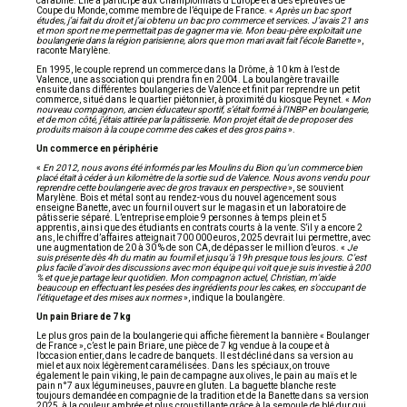
carabine. Elle a participé aux Championnats d’Europe et à des épreuves de
Coupe du Monde, comme membre de l’équipe de France. «
Après un bac sport
études, j’ai fait du droit et j’ai obtenu un bac pro commerce et services. J’avais 21 ans
et mon sport ne me permettait pas de gagner ma vie. Mon beau-père exploitait une
boulangerie dans la région parisienne, alors que mon mari avait fait l’école Banette
»,
raconte Marylène.
En 1995, le couple reprend un commerce dans la Drôme, à 10 km à l’est de
Valence, une association qui prendra fin en 2004. La boulangère travaille
ensuite dans différentes boulangeries de Valence et finit par reprendre un petit
commerce, situé dans le quartier piétonnier, à proximité du kiosque Peynet. «
Mon
nouveau compagnon, ancien éducateur sportif, s’était formé à l’INBP en boulangerie,
et de mon côté, j’étais attirée par la pâtisserie. Mon projet était de de proposer des
produits maison à la coupe comme des cakes et des gros pains
».
Un commerce en périphérie
«
En 2012, nous avons été informés par les Moulins du Bion qu’un commerce bien
placé était à céder à un kilomètre de la sortie sud de Valence. Nous avons vendu pour
reprendre cette boulangerie avec de gros travaux en perspective
», se souvient
Marylène. Bois et métal sont au rendez-vous du nouvel agencement sous
enseigne Banette, avec un fournil ouvert sur le magasin et un laboratoire de
pâtisserie séparé. L’entreprise emploie 9 personnes à temps plein et 5
apprentis, ainsi que des étudiants en contrats courts à la vente. S’il y a encore 2
ans, le chiffre d’affaires atteignait 700 000 euros, 2025 devrait lui permettre, avec
une augmentation de 20 à 30 % de son CA, de dépasser le million d’euros. «
Je
suis présente dès 4h du matin au fournil et jusqu’à 19h presque tous les jours. C’est
plus facile d’avoir des discussions avec mon équipe qui voit que je suis investie à 200
% et que je partage leur quotidien. Mon compagnon actuel, Christian, m’aide
beaucoup en effectuant les pesées des ingrédients pour les cakes, en s’occupant de
l’étiquetage et des mises aux normes
», indique la boulangère.
Un pain Briare de 7 kg
Le plus gros pain de la boulangerie qui affiche fièrement la bannière « Boulanger
de France », c’est le pain Briare, une pièce de 7 kg vendue à la coupe et à
l’occasion entier, dans le cadre de banquets. Il est décliné dans sa version au
miel et aux noix légèrement caramélisées. Dans les spéciaux, on trouve
également le pain viking, le pain de campagne aux olives, le pain au maïs et le
pain n°7 aux légumineuses, pauvre en gluten. La baguette blanche reste
toujours demandée en compagnie de la tradition et de la Banette dans sa version
2025, à la couleur ambrée et plus croustillante grâce à la semoule de blé dur qui