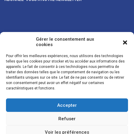
Gérer le consentement aux
cookies
Pour offrir les meilleures expériences, nous utilisons des technologies
telles que les cookies pour stocker et/ou accéder aux informations des
appareils. Le fait de consentir à ces technologies nous permettra de
traiter des données telles que le comportement de navigation ou les
Vos coordonnées sont uniquement utilisées pour vous envoyer des
identifiants uniques sur ce site. Le fait de ne pas consentir ou de retirer
lettres d'information sur nos activités. Vous pouvez à tout moment
son consentement peut avoir un effet négatif sur certaines
utiliser le lien de désinscription figurant dans la lettre d'information.
caractéristiques et fonctions.
Accepter
© LES NOUVELLES DE LA BOULANGERIE - Tous droits réservés - Réalisation :
Josh Digital
Refuser
Plan du site
Mentions légales
Conditions de vente
Politique de confidentialité et de cookies
Voir les préférences