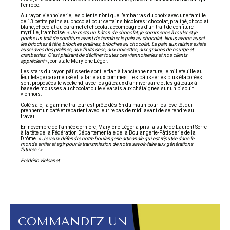
l’enrobe.
Au rayon viennoiserie, les clients n’ont que l’embarras du choix avec une famille
de 13 petits pains au chocolat pour certains bicolores : chocolat, praliné, chocolat
blanc, chocolat au caramel et chocolat accompagnés d’un trait de confiture
myrtille, framboise. «
Je mets un bâton de chocolat, je commence à rouler et je
poche un trait de confiture avant de terminer le pain au chocolat. Nous avons aussi
les brioches à tête, brioches pralines, brioches au chocolat. Le pain aux raisins existe
aussi avec des pralines, aux fruits secs, aux noisettes, aux graines de courge et
cranberries. C’est plaisant de décliner toutes ces viennoiseries et nos clients
apprécient
», constate Marylène Léger.
Les stars du rayon pâtisserie sont le flan à l’ancienne nature, le millefeuille au
feuilletage caramélisé et la tarte aux pommes. Les pâtisseries plus élaborées
sont proposées le weekend, avec les gâteaux d’anniversaire et les gâteaux à
base de mousses au chocolat ou le vivarais aux châtaignes sur un biscuit
viennois.
Côté salé, la gamme traiteur est prête dés 6h du matin pour les lève-tôt qui
prennent un café et repartent avec leur repas de midi avant de se rendre au
travail.
En novembre de l’année dernière, Marylène Léger a pris la suite de Laurent Serre
à la tête de la Fédération Départementale de la Boulangerie-Pâtisserie de la
Drôme. «
Je veux défendre notre boulangerie artisanale qui est réputée dans le
monde entier et agir pour la transmission de notre savoir-faire aux générations
futures !
»
Frédéric Vielcanet
COMMANDEZ UN