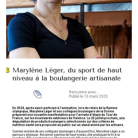
Marylène Léger, du sport de haut
niveau à la boulangerie artisanale
Rencontre avec...
Publié le 15 mars 2025
En 2024, après avoir participé à l’animation, lors du relais de la flamme
olympique, Marylène Léger et ses collègues boulangers de la Drôme
préparent une nouvelle manifestation pour l’arrivée d’étape du Tour de
France, sur les boulevards extérieurs de Valence. Le 23 juillet prochain, une
dégustation de produits boulangers sélectionnés sur des critères de
nutrition santé sera proposée au public sur un stand animé par les artisans.
Comme nombre de ses collègues boulangers d’aujourd’hui, Marylène Léger a un
parcours atypique. Ancienne sportive de haut niveau, elle pratiquait le tir à la