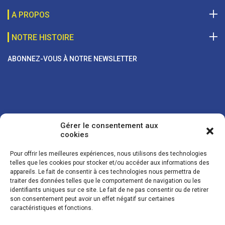
A PROPOS
NOTRE HISTOIRE
ABONNEZ-VOUS À NOTRE NEWSLETTER
Gérer le consentement aux
cookies
Pour offrir les meilleures expériences, nous utilisons des technologies
telles que les cookies pour stocker et/ou accéder aux informations des
appareils. Le fait de consentir à ces technologies nous permettra de
traiter des données telles que le comportement de navigation ou les
Vos coordonnées sont uniquement utilisées pour vous envoyer des
identifiants uniques sur ce site. Le fait de ne pas consentir ou de retirer
lettres d'information sur nos activités. Vous pouvez à tout moment
son consentement peut avoir un effet négatif sur certaines
utiliser le lien de désinscription figurant dans la lettre d'information.
caractéristiques et fonctions.