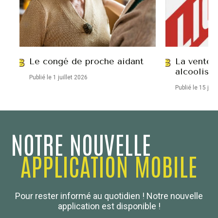
Le congé de proche aidant
La vente 
alcoolisé
Publié le 1 juillet 2026
Publié le 15 jui
NOTRE NOUVELLE
APPLICATION MOBILE
Confédération Nationale
Pour rester informé au quotidien ! Notre nouvelle
Boulanger de France
application est disponible !