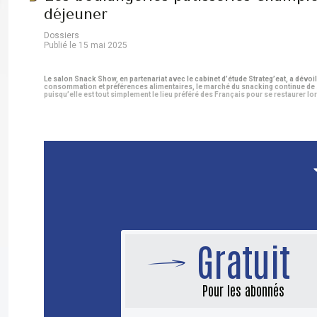
déjeuner
Dossiers
Publié le 15 mai 2025
Le salon Snack Show, en partenariat avec le cabinet d’étude Strateg’eat, a dévoi
consommation et préférences alimentaires, le marché du snacking continue de s
puisqu’elle est tout simplement le lieu préféré des Français pour se restaurer lo
Gratuit
Pour les abonnés