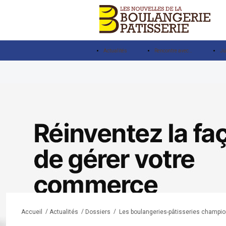
Actualités
Rencontre avec…
Ju
/
/
/
Les boulangeries-pâtisseries champio
Accueil
Actualités
Dossiers