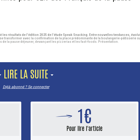
lé les résultats de l’édition 2025 de l’étude Speak Snacking. Entre nouvelles tendances, évolu
e transformer avec la confirmation de la place prédominante de la boulangerie-pâtisserie s
rs de la pause déjeuner, devançant les pizzerias et les fast-foods. Présentation.
LIRE LA SUITE
Déjà abonné ? Se connecter
1€
Pour lire l'article