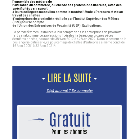
l’ensemble des métiers de
l’artisanat, du commerce, ou encore des professions libérales, avec des
spécificités par rapport
à leurs collègues masculins comme le montre l’étude « Parcours et vie au
travail des cheffes
d’entreprises de proximité » réalisée par l’Institut Supérieur des Métiers
(ISM) pour le compte
de l’Union des Entreprises de Proximité (U2P). Explications.
La part de femmes installées à leur compte dans les entreprises de proximité
(artisanat, commerce, professions libérales) a beaucoup progressé ces
dernières années, passant de 38 % en 2017 à 42 % en 2022. Dans le secteur de la
boulangerie-pâtisserie, ce pourcentage de cheffes d’entreprise a même bondi de
1
2
16 % en 2008
à 32 % en 2021
.
LIRE LA SUITE
Déjà abonné ? Se connecter
Gratuit
Pour les abonnés