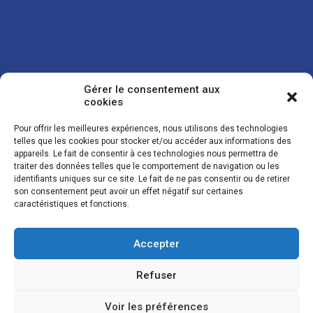
Gérer le consentement aux
cookies
Pour offrir les meilleures expériences, nous utilisons des technologies
telles que les cookies pour stocker et/ou accéder aux informations des
appareils. Le fait de consentir à ces technologies nous permettra de
traiter des données telles que le comportement de navigation ou les
Vos coordonnées sont uniquement utilisées pour vous envoyer des
identifiants uniques sur ce site. Le fait de ne pas consentir ou de retirer
lettres d'information sur nos activités. Vous pouvez à tout moment
son consentement peut avoir un effet négatif sur certaines
utiliser le lien de désinscription figurant dans la lettre d'information.
caractéristiques et fonctions.
Accepter
© LES NOUVELLES DE LA BOULANGERIE - Tous droits réservés - Réalisation :
Josh Digital
Refuser
Plan du site
Mentions légales
Conditions de vente
Politique de confidentialité et de cookies
Voir les préférences