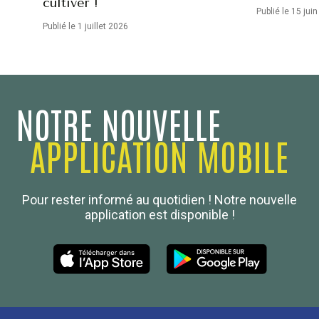
cultiver !
Publié le 15 jui
Publié le 1 juillet 2026
NOTRE NOUVELLE
APPLICATION MOBILE
Confédération Nationale
Pour rester informé au quotidien ! Notre nouvelle
Boulanger de France
application est disponible !
Les Nouvelles de la Boulangerie-Pâtisserie Française
27, av d’Eylau - 75782 Paris Cédex 16
Tél :
01 53 70 16 25
Qui sommes-nous
sotal@boulangerie.org