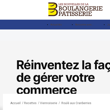
Actualités
Rencontre avec…
Ju
/
/
/
Roulé aux Cranberries
Accueil
Recettes
Viennoiserie