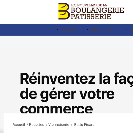
Actualités
Rencontre avec…
Ju
/
/
/
Battu Picard
Accueil
Recettes
Viennoiserie