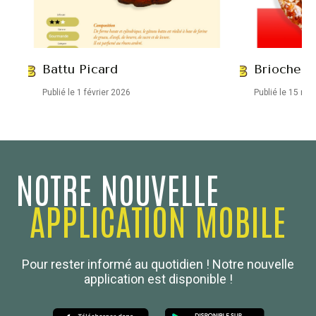
Battu Picard
Brioche a
Publié le 1 février 2026
Publié le 15 no
NOTRE NOUVELLE
APPLICATION MOBILE
Confédération Nationale
Pour rester informé au quotidien ! Notre nouvelle
Boulanger de France
application est disponible !
Les Nouvelles de la Boulangerie-Pâtisserie Française