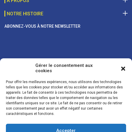
A PROPOS
NOTRE HISTOIRE
ABONNEZ-VOUS À NOTRE NEWSLETTER
Gérer le consentement aux
cookies
Pour offrir les meilleures expériences, nous utilisons des technologies
telles que les cookies pour stocker et/ou accéder aux informations des
appareils. Le fait de consentir à ces technologies nous permettra de
traiter des données telles que le comportement de navigation ou les
Vos coordonnées sont uniquement utilisées pour vous envoyer des
identifiants uniques sur ce site. Le fait de ne pas consentir ou de retirer
lettres d'information sur nos activités. Vous pouvez à tout moment
son consentement peut avoir un effet négatif sur certaines
utiliser le lien de désinscription figurant dans la lettre d'information.
caractéristiques et fonctions.
Accepter