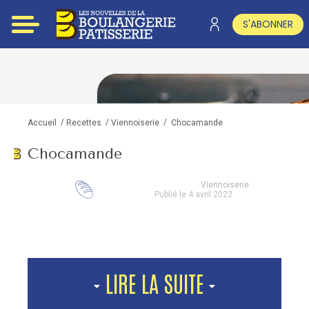
S'ABONNER
/
/
/
Chocamande
Accueil
Recettes
Viennoiserie
Chocamande
Viennoiserie
Publié le 4 avril 2022
LIRE LA SUITE