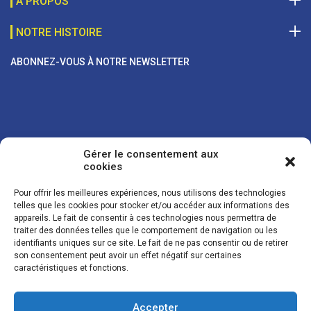
A PROPOS
NOTRE HISTOIRE
ABONNEZ-VOUS À NOTRE NEWSLETTER
Gérer le consentement aux
cookies
Pour offrir les meilleures expériences, nous utilisons des technologies
telles que les cookies pour stocker et/ou accéder aux informations des
appareils. Le fait de consentir à ces technologies nous permettra de
traiter des données telles que le comportement de navigation ou les
Vos coordonnées sont uniquement utilisées pour vous envoyer des
identifiants uniques sur ce site. Le fait de ne pas consentir ou de retirer
lettres d'information sur nos activités. Vous pouvez à tout moment
son consentement peut avoir un effet négatif sur certaines
utiliser le lien de désinscription figurant dans la lettre d'information.
caractéristiques et fonctions.
Accepter