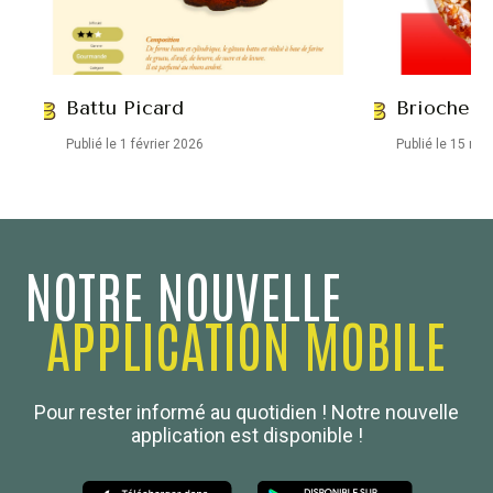
Battu Picard
Brioche a
Publié le 1 février 2026
Publié le 15 no
NOTRE NOUVELLE
APPLICATION MOBILE
Confédération Nationale
Pour rester informé au quotidien ! Notre nouvelle
Boulanger de France
application est disponible !
Les Nouvelles de la Boulangerie-Pâtisserie Française