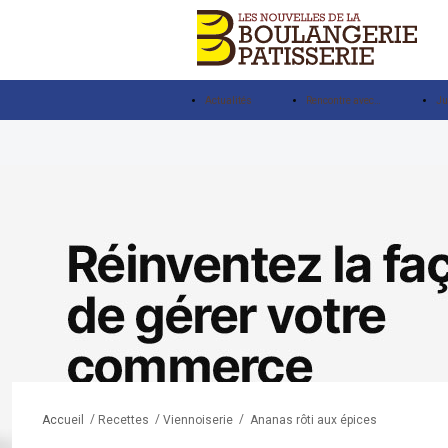
Actualités
Rencontre avec…
Ju
/
/
/
Ananas rôti aux épices
Accueil
Recettes
Viennoiserie