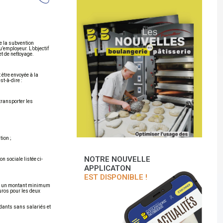
se la subvention
’employeur. L’objectif
et de nettoyage.
 être envoyée à la
t-à-dire :
transporter les
tion ;
NOTRE NOUVELLE
n sociale listée ci-
APPLICATON
EST DISPONIBLE !
our un montant minimum
uros pour les deux
ndants sans salariés et