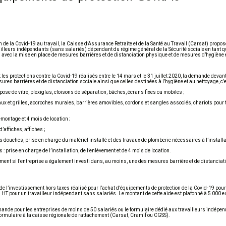
 de la Covid-19 au travail, la Caisse d’Assurance Retraite et de la Santé au Travail (Carsat) propo
vailleurs indépendants (sans salariés) dépendant du régime général de la Sécurité sociale en tant qu
us avec la mise en place de mesures barrières et de distanciation physique et de mesures d’hygiène 
s protections contre la Covid-19 réalisés entre le 14 mars et le 31 juillet 2020, la demande devant
es barrières et de distanciation sociale ainsi que celles destinées à l’hygiène et au nettoyage, c’es
: pose de vitre, plexiglas, cloisons de séparation, bâches, écrans fixes ou mobiles ;
teaux et grilles, accroches murales, barrières amovibles, cordons et sangles associés, chariots pour 
montage et 4 mois de location ;
affiches, affiches ;
 douches, prise en charge du matériel installé et des travaux de plomberie nécessaires à l’installa
: prise en charge de l’installation, de l’enlèvement et de 4 mois de location.
ment si l’entreprise a également investi dans, au moins, une des mesures barrière et de distanciatio
de l’investissement hors taxes réalisé pour l’achat d’équipements de protection de la Covid-19 p
 HT pour un travailleur indépendant sans salariés. Le montant de cette aide est plafonné à 5 000 e
 demande pour les entreprises de moins de 50 salariés ou le formulaire dédié aux travailleurs indépe
 formulaire à la caisse régionale de rattachement (Carsat, Cramif ou CGSS).