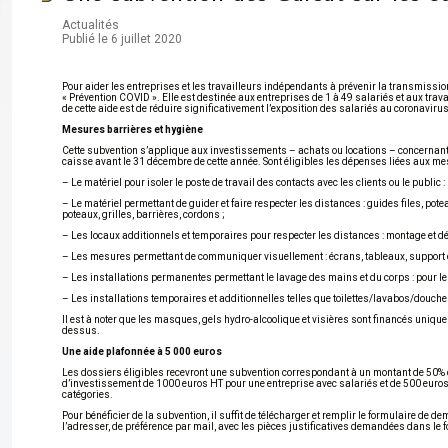
Actualités
Publié le 6 juillet 2020
Pour aider les entreprises et les travailleurs indépendants à prévenir la transmission
« Prévention COVID ». Elle est destinée aux entreprises de 1 à 49 salariés et aux tra
de cette aide est de réduire significativement l’exposition des salariés au coronavir
Mesures barrières et hygiène
Cette subvention s’applique aux investissements – achats ou locations – concernant le
caisse avant le 31 décembre de cette année. Sont éligibles les dépenses liées aux mesur
– Le matériel pour isoler le poste de travail des contacts avec les clients ou le public 
– Le matériel permettant de guider et faire respecter les distances : guides files, po
poteaux, grilles, barrières, cordons ;
– Les locaux additionnels et temporaires pour respecter les distances : montage et dé
– Les mesures permettant de communiquer visuellement : écrans, tableaux, support d’
– Les installations permanentes permettant le lavage des mains et du corps : pour les
– Les installations temporaires et additionnelles telles que toilettes/lavabos/douches 
Il est à noter que les masques, gels hydro-alcoolique et visières sont financés unique
dessus.
Une aide plafonnée à 5 000 euros
Les dossiers éligibles recevront une subvention correspondant à un montant de 50% 
d’investissement de 1000 euros HT pour une entreprise avec salariés et de 500 euros
catégories.
Pour bénéficier de la subvention, il suffit de télécharger et remplir le formulaire de
l’adresser, de préférence par mail, avec les pièces justificatives demandées dans le