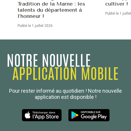
Tradition de la Marne : les
cultiver !
talents du département à
Publié le 1 juill
l’honneur !
Publié le 1 juillet 2026
NOTRE NOUVELLE
APPLICATION MOBILE
Confédération Nationale
Pour rester informé au quotidien ! Notre nouvelle
Boulanger de France
application est disponible !
Les Nouvelles de la Boulangerie-Pâtisserie Française
27, av d’Eylau - 75782 Paris Cédex 16
Tél :
01 53 70 16 25
Qui sommes-nous
sotal@boulangerie.org