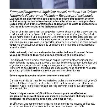
François Fougerouze, ingénieur conseil national à la Caisse
Nationale d’Assurance Maladie – Risques professionnels
L’Assurance maladie mène depuis des années des campagnes et actions
incitatives auprès des entreprises pour les aider et les accompagner dans
leurs démarches d’amélioration des conditions de sécurité des personnels.
Ces reconductions sont-elles indispensables ?
C’est un chantier permanent parce que les moyens et possibilités d’améliorer les
conditions de sécurité évoluent. Et puis, l’artisan sensibilisé aujourd’hui n’est
pas le même qu’il y a un an ou dix ans. Des entreprises se créent tous les jours et
elles n’ont pas encore reçu notre message et ne connaissent pas forcément les
soutiens que nous pouvons leur apporter. Sinon, depuis 70 ans que nous menons
ce genre d’actions, nous constatons une nette amélioration de la sécurité dans
les entreprises.
Mais ce travail, n’est pas vraiment votre métier de base. Comment faites-
vous pour formuler des propositions pertinentes en ce domaine ?
Tout d’abord, avec le temps, nous avons acquis une véritable connaissance et
expertise en la matière. Et puis, nous travaillons en étroite collaboration avec des
organismes spécialisés sur ces questions, comme l’Institut national de la
recherche en sécurité (INRS) avec qui nous nous concertons pour faire nos choix
quant aux priorités à arrêter et aux équipements à subventionner.
Est-ce cependant votre mission de mener ce travail ?
Oui, car les arrêts de travail et les maladies professionnelles ont un coût, un coût
même plutôt conséquent pour la collectivité. Et en l’occurrence pour l’Assurance
maladie. Aussi, s’intéresser et agir pour les prévenir, les diminuer, permet de
réduire l’addition.
Ce ne sont pas moins de 300 millions d’euros que vous affectez au
programme de prévention que vous venez de reconduire et dont peuvent
bénéficier les boulangers pâtissiers. Ce n’est pas rien…
En effet, c’est une somme importante, mais sans mettre les moyens suffisants,
on ne parvient pas à aider comme il le faut les commerces pour qu’ils