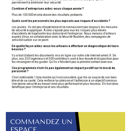
parviennent à améliorer leur sécurité.
Combien d’entreprises aidez-vous chaque année ?
Plus de 100 000 et cela donne des résultats probants.
Quels sont les personnels les plus exposés aux risques d’accidents ?
Les jeunes. Ils ont peu d’expérience et ne connaissent pas toujours les mesures
de sécurité à appliquer. À cela s’ajoute pour eux les risques plus élevés
d’accidents de trajet entre leur domicile et l’entreprise. Nous menons d’ailleurs
auprès d’eux, en collaboration avec la Sécurité Routière, des campagnes de
sensibilisation sur ce point.
De quelle façon aidez-vous les artisans à effectuer un diagnostique de leurs
besoins ?
Il y a tout d’abord les documents mis en ligne sur notre site Internet ameli.fr. De
plus, nos 250 ingénieurs et 500 contrôleurs sont à leur écoute et disposition pour
les renseigner et les guider. Qu’ils n’hésitent pas à prendre contact avec eux.
Ces programmes n’ont-ils pas également un impact positif sur le moral du
personnel ?
C’est indéniable ! Cela montre qu’il est considéré, que l’on se soucie de son bien-
être et de sa santé. Cela renforce la cohésion et l’adhésion à un objectif commun.
Une bonne sécurité au travail rend plus performant et plus heureux. Et c’est donc
bénéfique pour l’entreprise et ses résultats.
COMMANDEZ UN
ESPACE