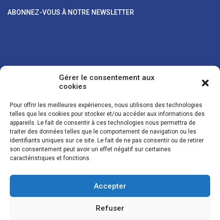
ABONNEZ-VOUS À NOTRE NEWSLETTER
Gérer le consentement aux
cookies
Pour offrir les meilleures expériences, nous utilisons des technologies
telles que les cookies pour stocker et/ou accéder aux informations des
appareils. Le fait de consentir à ces technologies nous permettra de
traiter des données telles que le comportement de navigation ou les
Vos coordonnées sont uniquement utilisées pour vous envoyer des
identifiants uniques sur ce site. Le fait de ne pas consentir ou de retirer
lettres d'information sur nos activités. Vous pouvez à tout moment
son consentement peut avoir un effet négatif sur certaines
utiliser le lien de désinscription figurant dans la lettre d'information.
caractéristiques et fonctions.
Accepter
© LES NOUVELLES DE LA BOULANGERIE - Tous droits réservés - Réalisation :
Josh Digital
Refuser
Plan du site
Mentions légales
Conditions de vente
Politique de confidentialité et de cookies