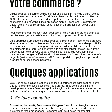
votre commerce ?
La géolocalisation permet de positionner un objet ou un individu à partir de ses
coordonnées géographiques. A l’origine utilisée pour la navigation routière par
GPS, cette technologie est aujourd’hui appliquée pour localiser une personne
connectée à un site web ou une application mobile. Rechercher un commerce
autour de soi, via son ordinateur et surtout son smartphone, est devenu une
habitude.
Pour le commerçant, c’est un atout pour accroître sa visibilité, attirer davantage
de clientèle et grâce à certaines applications, proposer des offres ciblées.
La plupart des applications de géolocalisation conjuguent répertoire d’adresses
et recommandations d’internautes. Vous y inscrire est indispensable pour étoffer
la description de votre boulangerie-pâtisserie en donnant des informations
complémentaires (horaires, liens vers site web et facebook, photos…) et surtout
garder le contrôle sur votre page. Si vous ne parlez pas de votre commerce,
d’autres s’en chargeront ! Veillez ainsi à votre e-reputation en répondant aux avis
négatifs (
voir notre article dans le n°897
). La plupart du temps, l’inscription est
gratuite, certaines options payantes.
Quelques applications
Voici une sélection d’applications mobiles qui permettent de géolocaliser, entre
autres, les commerces de bouche et restaurants. Elles sont plus ou moins
développées à ce jour. Selon les applications, l’objectif pour le commerçant est de
se faire connaître, communiquer sur ses offres ou proposer le click and collect.
1. Se faire connaître
Dismoioù, Justacoté, Foursquare
,
Yelp
, parmi les plus utilisés, fonctionnent
comme des réseaux où chaque membre partage avec autrui ses adresses
préférées et recommandations. Le commerçant peut, selon l’expression,