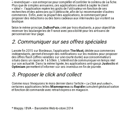
« revendiquer » son entreprise pour compléter et contrôler le contenu de sa fiche.
Plus que de simples annuaires, ces applications aident à capter le client
« idéal » : l’application repère les goûts de l’utilisateur en fonction de ses
recherches et des adresses qu’il plébiscite, afin de lui recommander d’autres
commerces. Enfin, avec la plupart des applications, le commerçant peut
proposer des réductions ou des bons cadeaux aux internautes qui visitent sa
boutique.
Selon le même principe,
DuBonPain
, créé par trois étudiants, a pour objectif de
recenser les boulangeries de France avec possibilité pour les artisans de
personnaliser leur page.
2. Communiquer sur ses offres spéciales
Lancée fin 2015 sur Bordeaux, l’application
The Must,
dédiée aux commerces
indépendants, permet d’envoyer des notifications sur les mobiles pour proposer
des offres flash (offres valables sur une courte durée) aux consommateurs
situés dans un rayon de 1 à 50km. L’intérêt est de communiquer en temps réel
sur son actualité. Dans la même lignée, les applications anti-gaspi
Justoclic
et
Optimiam
permettent d’informer sur ses invendus en fin de journée.
3. Proposer le click and collect
Comme nous l’évoquions le mois dernier dans l’article «
Le
Click and collect
»,
certaines applications telles
Miamexpress
ou
Rapidle
cumulent géolocalisation
et fonction de commande avec retrait express en magasin.
* Mappy / BVA – Baromètre Web-to-store 2014