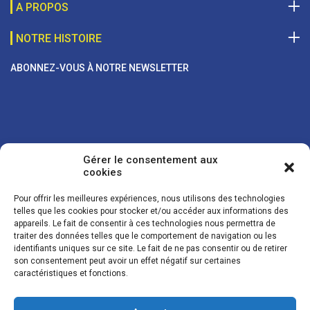
A PROPOS
NOTRE HISTOIRE
ABONNEZ-VOUS À NOTRE NEWSLETTER
Gérer le consentement aux
cookies
Pour offrir les meilleures expériences, nous utilisons des technologies
telles que les cookies pour stocker et/ou accéder aux informations des
appareils. Le fait de consentir à ces technologies nous permettra de
traiter des données telles que le comportement de navigation ou les
Vos coordonnées sont uniquement utilisées pour vous envoyer des
identifiants uniques sur ce site. Le fait de ne pas consentir ou de retirer
lettres d'information sur nos activités. Vous pouvez à tout moment
son consentement peut avoir un effet négatif sur certaines
utiliser le lien de désinscription figurant dans la lettre d'information.
caractéristiques et fonctions.