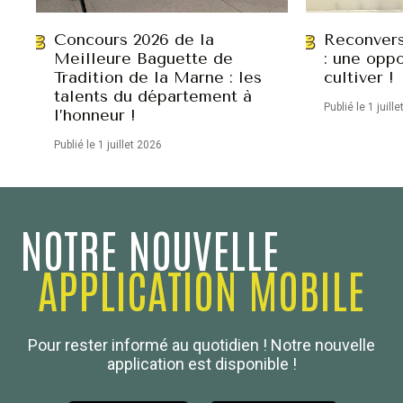
Concours 2026 de la
Reconvers
Meilleure Baguette de
: une oppo
Tradition de la Marne : les
cultiver !
talents du département à
Publié le 1 juill
l’honneur !
Publié le 1 juillet 2026
NOTRE NOUVELLE
APPLICATION MOBILE
Confédération Nationale
Pour rester informé au quotidien ! Notre nouvelle
Boulanger de France
application est disponible !