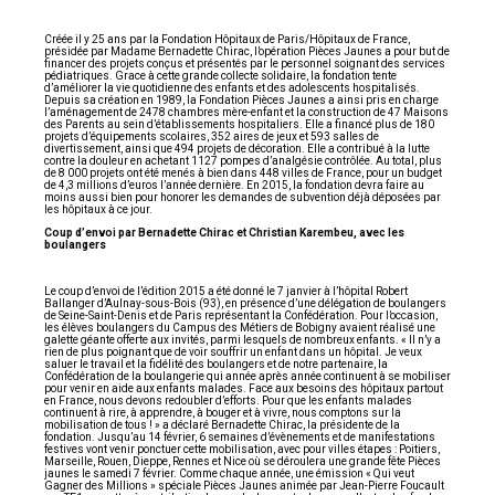
Créée il y 25 ans par la Fondation Hôpitaux de Paris/Hôpitaux de France,
présidée par Madame Bernadette Chirac, l’opération Pièces Jaunes a pour but de
financer des projets conçus et présentés par le personnel soignant des services
pédiatriques. Grace à cette grande collecte solidaire, la fondation tente
d’améliorer la vie quotidienne des enfants et des adolescents hospitalisés.
Depuis sa création en 1989, la Fondation Pièces Jaunes a ainsi pris en charge
l’aménagement de 2478 chambres mère-enfant et la construction de 47 Maisons
des Parents au sein d’établissements hospitaliers. Elle a financé plus de 180
projets d’équipements scolaires, 352 aires de jeux et 593 salles de
divertissement, ainsi que 494 projets de décoration. Elle a contribué à la lutte
contre la douleur en achetant 1127 pompes d’analgésie contrôlée. Au total, plus
de 8 000 projets ont été menés à bien dans 448 villes de France, pour un budget
de 4,3 millions d’euros l’année dernière. En 2015, la fondation devra faire au
moins aussi bien pour honorer les demandes de subvention déjà déposées par
les hôpitaux à ce jour.
Coup d’envoi par Bernadette Chirac et Christian Karembeu, avec les
boulangers
Le coup d’envoi de l’édition 2015 a été donné le 7 janvier à l’hôpital Robert
Ballanger d’Aulnay-sous-Bois (93), en présence d’une délégation de boulangers
de Seine-Saint-Denis et de Paris représentant la Confédération. Pour l’occasion,
les élèves boulangers du Campus des Métiers de Bobigny avaient réalisé une
galette géante offerte aux invités, parmi lesquels de nombreux enfants. « Il n’y a
rien de plus poignant que de voir souffrir un enfant dans un hôpital. Je veux
saluer le travail et la fidélité des boulangers et de notre partenaire, la
Confédération de la boulangerie qui année après année continuent à se mobiliser
pour venir en aide aux enfants malades. Face aux besoins des hôpitaux partout
en France, nous devons redoubler d’efforts. Pour que les enfants malades
continuent à rire, à apprendre, à bouger et à vivre, nous comptons sur la
mobilisation de tous ! » a déclaré Bernadette Chirac, la présidente de la
fondation. Jusqu’au 14 février, 6 semaines d’évènements et de manifestations
festives vont venir ponctuer cette mobilisation, avec pour villes étapes : Poitiers,
Marseille, Rouen, Dieppe, Rennes et Nice où se déroulera une grande fête Pièces
jaunes le samedi 7 février. Comme chaque année, une émission « Qui veut
Gagner des Millions » spéciale Pièces Jaunes animée par Jean-Pierre Foucault