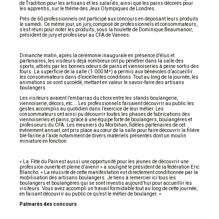
de Tradition pour les artisans et les salariés, ainsi que les pains décorés pour
les apprentis, sur le thème des Jeux Olympiques de Londres.
Près de 60 professionnels ont participé aux concours en déposant leurs produits
le samedi. Ce même jour, un jury, composé de professionnels et consommateurs,
s’est réuni pour noter les produits, sous la houlette de Dominique Beaumanoir,
président de jury et professeur au CFA de Vannes.
Dimanche matin, après la cérémonie inaugurale en présence d’élus et
partenaires, les visiteurs déjà nombreux ont pu pénétrer dans la salle des
sports, attirés par les bonnes odeurs de pains et viennoiseries à peine sortis des
fours. La superficie de la salle (1.000 M²) a permis aux bénévoles d’accueillir
les consommateurs dans d’excellentes conditions. Tout au long de la journée, les
animations se sont succédé, mettant en valeur le savoir-faire des artisans
boulangers.
Les visiteurs avaient l’embarras du choix entre les stands boulangerie,
viennoiserie, décors, etc…. Les professionnels faisaient découvrir au public les
gestes accomplis au quotidien dans l’exercice de leur métier. Les
consommateurs ont ainsi pu découvrir toutes les phases de fabrications des
viennoiseries et pains, grâce à une équipe forte de boulangers, boulangères et
professeurs du CFA. Les meuniers du Morbihan, fidèles partenaires de cet
événement annuel, ont pris place au cœur de la salle pour faire découvrir la filière
blé-farine à l’aide notamment de divers matériels présentés dont un moulin
miniature en fonction.
« La Fête du Pain est aussi une opportunité pour les jeunes de découvrir une
profession ouverte et pleine d’avenir » a souligné le président de la fédération Eric
Blancho. « La réussite de cette manifestation est directement conditionnée par la
mobilisation des artisans boulangers. Je tiens à remercier ici tous les
boulangers et boulangères qui se sont investis aujourd’hui pour accueillir les
visiteurs. Vous avez accompli un travail formidable tout au long de cette journée,
en faisant découvrir au public ce qu’est le métier de boulanger. »
Palmarès des concours