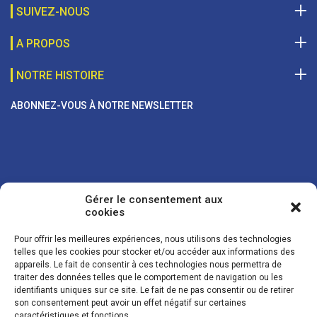
SUIVEZ-NOUS
A PROPOS
NOTRE HISTOIRE
ABONNEZ-VOUS À NOTRE NEWSLETTER
Gérer le consentement aux
cookies
Pour offrir les meilleures expériences, nous utilisons des technologies
telles que les cookies pour stocker et/ou accéder aux informations des
appareils. Le fait de consentir à ces technologies nous permettra de
traiter des données telles que le comportement de navigation ou les
Vos coordonnées sont uniquement utilisées pour vous envoyer des
identifiants uniques sur ce site. Le fait de ne pas consentir ou de retirer
lettres d'information sur nos activités. Vous pouvez à tout moment
son consentement peut avoir un effet négatif sur certaines
utiliser le lien de désinscription figurant dans la lettre d'information.
caractéristiques et fonctions.