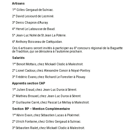
Artisans
er
1
Gilles Gergaud de Sulniac.
e
2
David Lesiourd de Locminé.
e
3
Denis Chapron d’Auray.
e
4
Hervé Le Labousse de Baud.
e
5
Jean-Luc Nohé de St Jean La Poterie.
e
6
Anthony Boisseau de Coëtquidan.
e
Ces 6 artisans seront invités à participer au 6
concours régional de la Baguette
de Tradition, qui se déroulera à l’automne prochain.
Salariés
er
1
Benoit Mottais, chez Mickaël Clodic à Malestroit.
e
2
Lionel Cadoux, chez Alexandre Conoir à Noyal-Pontivy.
e
3
Frédéric Evano, chez Richard Le Forestier à Plouay.
Apprentis section CAP
er
1
Julien Eraud, chez Jean-Luc Durox à Sérent.
e
2
Mathieu Brouxel, chez Jean-Luc Durox à Sérent.
e
3
Guillaume Carré, chez Pascal Le Mellay à Malestroit.
Section BP – Mention Complémentaire
er
1
Kévin Evain, chez Sébastien Lucas à Ploërmel.
e
2
Ulrich Fontaine, chez Gilles Gergaud à Sulniac.
e
3
Sébastien Rialet, chez Mickaël Clodic à Malestroit.