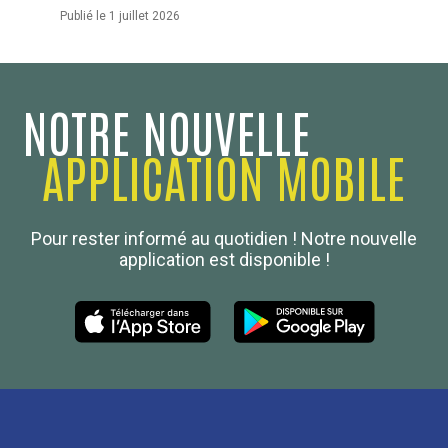
Publié le 1 juillet 2026
NOTRE NOUVELLE
APPLICATION MOBILE
Confédération Nationale
Pour rester informé au quotidien ! Notre nouvelle
Boulanger de France
application est disponible !
Les Nouvelles de la Boulangerie-Pâtisserie Française
27, av d’Eylau - 75782 Paris Cédex 16
Tél :
01 53 70 16 25
Qui sommes-nous
sotal@boulangerie.org