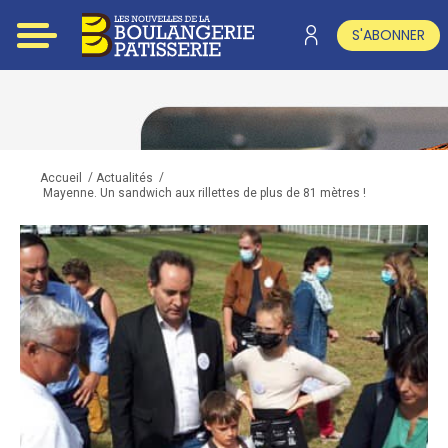
S'ABONNER
/
/
Accueil
Actualités
Mayenne. Un sandwich aux rillettes de plus de 81 mètres !