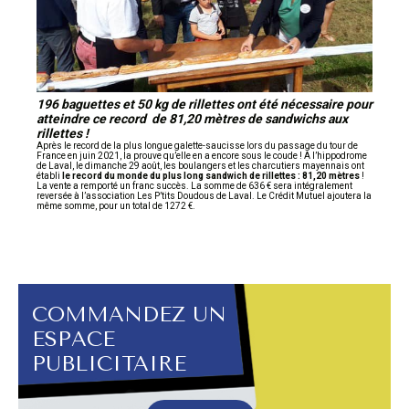
196 baguettes et 50 kg de rillettes ont été nécessaire pour
atteindre ce record de 81,20 mètres de sandwichs aux
rillettes !
Après le record de la plus longue galette-saucisse lors du passage du tour de
France en juin 2021, la prouve qu’elle en a encore sous le coude ! A l’hippodrome
de Laval, le dimanche 29 août, les boulangers et les charcutiers mayennais ont
établi
le record du monde du plus long sandwich de rillettes : 81,20 mètres
!
La vente a remporté un franc succès. La somme de 636 € sera intégralement
reversée à l’association Les P’tits Doudous de Laval. Le Crédit Mutuel ajoutera la
même somme, pour un total de 1272 €.
COMMANDEZ UN
ESPACE
PUBLICITAIRE