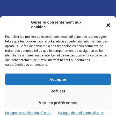
Gérer le consentement aux
cookies
Pour offrir les meilleures expériences, nous utilisons des technologies
telles que les cookies pour stocker et/ou accéder aux informations des
appareils. Le fait de consentir à ces technologies nous permettra de
traiter des données telles que le comportement de navigation ou les
Vos coordonnées sont uniquement utilisées pour vous envoyer des
identifiants uniques sur ce site. Le fait de ne pas consentir ou de retirer
lettres d'information sur nos activités. Vous pouvez à tout moment
son consentement peut avoir un effet négatif sur certaines
utiliser le lien de désinscription figurant dans la lettre d'information.
caractéristiques et fonctions.
Accepter
© LES NOUVELLES DE LA BOULANGERIE - Tous droits réservés - Réalisation :
Josh Digital
Refuser
Plan du site
Mentions légales
Conditions de vente
Politique de confidentialité et de cookies
Voir les préférences
Politique de confidentialité et de
Politique de confidentialité et de