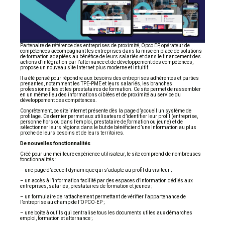
Partenaire de référence des entreprises de proximité, Opco EP, opérateur de
compétences accompagnant les entreprises dans la mise en place de solutions
de formation adaptées au bénéfice de leurs salariés et dans le financement des
actions d’intégration par l’alternance et de développement des compétences,
propose un nouveau site Internet plus moderne et intuitif.
Il a été pensé pour répondre aux besoins des entreprises adhérentes et parties
prenantes, notamment les TPE-PME et leurs salariés, les branches
professionnelles et les prestataires de formation. Ce site permet de rassembler
en un même lieu des informations ciblées et de proximité au service du
développement des compétences.
Concrètement, ce site internet présente dès la page d’accueil un système de
profilage. Ce dernier permet aux utilisateurs d’identifier leur profil (entreprise,
personne hors ou dans l’emploi, prestataire de formation ou jeune) et de
sélectionner leurs régions dans le but de bénéficier d’une information au plus
proche de leurs besoins et de leurs territoires.
De nouvelles fonctionnalités
Créé pour une meilleure expérience utilisateur, le site comprend de nombreuses
fonctionnalités :
– une page d’accueil dynamique qui s’adapte au profil du visiteur ;
– un accès à l’information facilité par des espaces d’information dédiés aux
entreprises, salariés, prestataires de formation et jeunes ;
– un formulaire de rattachement permettant de vérifier l’appartenance de
l’entreprise au champ de l’OPCO-EP ;
– une boîte à outils qui centralise tous les documents utiles aux démarches
emploi, formation et alternance ;