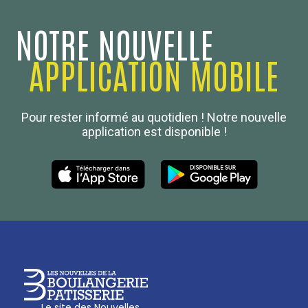
NOTRE NOUVELLE
APPLICATION MOBILE
Confédération Nationale
Pour rester informé au quotidien ! Notre nouvelle
Boulanger de France
application est disponible !
Les Nouvelles de la Boulangerie-Pâtisserie Française
27, av d’Eylau - 75782 Paris Cédex 16
Tél :
01 53 70 16 25
Qui sommes-nous
sotal@boulangerie.org
Le site des Nouvelles