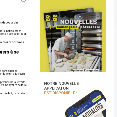
rs de dos ou des
ers, pâtissiers et
s et un bon de prise en
 autour de deux axes :
iers à se
ls sont exposés,
« faire un bilan écrit
proches de la retraite
NOTRE NOUVELLE
aux employeurs de faire
APPLICATON
EST DISPONIBLE !
core fait, de profiter