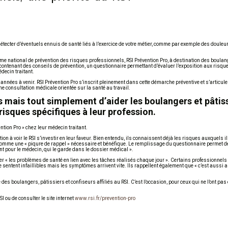
étecter d’éventuels ennuis de santé liés à l’exercice de votre métier, comme par exemple des douleu
e national de prévention des risques professionnels, RSI Prévention Pro, à destination des boulang
contenant des conseils de prévention, un questionnaire permettant d’évaluer l’exposition aux risque
decin traitant.
 années à venir. RSI Prévention Pro s’inscrit pleinement dans cette démarche préventive et s’articule
 une consultation médicale orientée sur la santé au travail.
s mais tout simplement d’aider les boulangers et pâtiss
risques spécifiques à leur profession.
ntion Pro » chez leur médecin traitant.
à voir le RSI s’investir en leur faveur. Bien entendu, ils connaissent déjà les risques auxquels i
 comme une « piqure de rappel » nécessaire et bénéfique. Le remplissage du questionnaire permet de 
nt pour le médecin, qui le garde dans le dossier médical ».
er « les problèmes de santé en lien avec les tâches réalisés chaque jour ». Certains professionnels 
se sentent infaillibles mais les symptômes arrivent vite. Ils rappellent également que « c’est aussi 
s boulangers, pâtissiers et confiseurs affiliés au RSI. C’est l’occasion, pour ceux qui ne l’ont pas en
I ou de consulter le site internet
www.rsi.fr/prevention-pro