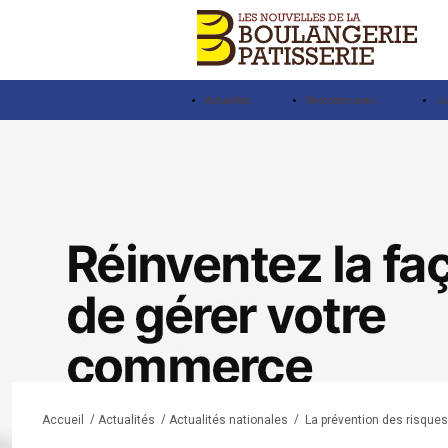
Actualités
Rencontre avec…
Ju
/
/
/
La prévention des risques 
Accueil
Actualités
Actualités nationales