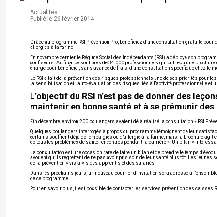
Actualités
Publié le 26 février 2014
Grâce au programme RSI Prévention Pro, bénéficiez d’une consultation gratuite pour d
allergies à la farine
En novembre dernier, le Régime Social des Indépendants (RSI) a déployé son programm
confiseurs. Au final ce sont près de 34 000 professionnels qui ont reçu une brochure 
charge pour bénéficier, sans avance de frais, d’une consultation spécifique chez le mé
Le RSI a fait de la prévention des risques professionnels une de ses priorités pour les
la sensibilisation et l’auto-évaluation des risques liés à l’activité professionnelle et
L’objectif du RSI n’est pas de donner des leçon
maintenir en bonne santé et à se prémunir des 
Fin décembre, environ 200 boulangers avaient déjà réalisé la consultation « RSI Préve
Quelques boulangers interrogés à propos du programme témoignent de leur satisfaction 
certains souffrent déjà de lombalgies ou d’allergie à la farine, mais la brochure agit
de tous les problèmes de santé rencontrés pendant la carrière ». Un bilan « intéressa
La consultation est une occasion rare de faire un bilan et de prendre le temps d’évoqu
avouent qu’ils regrettent de ne pas avoir pris soin de leur santé plus tôt. Les jeunes 
de la prévention » vis-à-vis des apprentis et des salariés.
Dans les prochains jours, un nouveau courrier d’invitation sera adressé à l’ensemble de
de ce programme.
Pour en savoir plus, il est possible de contacter les services prévention des caisses RS