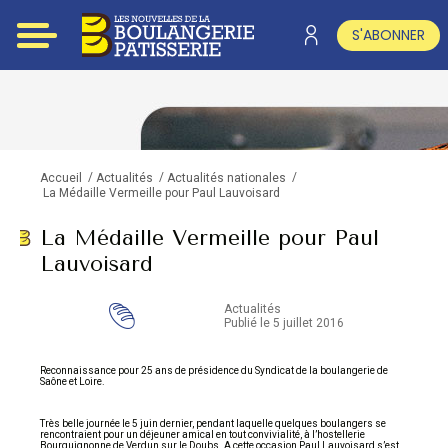
S'ABONNER
/
/
/
Accueil
Actualités
Actualités nationales
La Médaille Vermeille pour Paul Lauvoisard
La Médaille Vermeille pour Paul
Lauvoisard
Actualités
Publié le 5 juillet 2016
Reconnaissance pour 25 ans de présidence du Syndicat de la boulangerie de
Saône et Loire.
Très belle journée le 5 juin dernier, pendant laquelle quelques boulangers se
rencontraient pour un déjeuner amical en tout convivialité, à l’hostellerie
Bourguignonne de Verdun sur le Doubs. A cette occasion Paul Lauvoisard s’est