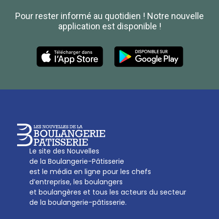
Confédération Nationale
Pour rester informé au quotidien ! Notre nouvelle
Boulanger de France
application est disponible !
Les Nouvelles de la Boulangerie-Pâtisserie Française
27, av d’Eylau - 75782 Paris Cédex 16
Tél :
01 53 70 16 25
Qui sommes-nous
sotal@boulangerie.org
Le site des Nouvelles
de la Boulangerie-Pâtisserie
est le média en ligne pour les chefs
d’entreprise, les boulangers
et boulangères et tous les acteurs du secteur
de la boulangerie-pâtisserie.