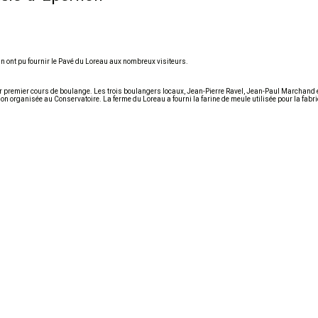
ain ont pu fournir le Pavé du Loreau aux nombreux visiteurs.
eur premier cours de boulange. Les trois boulangers locaux, Jean-Pierre Ravel, Jean-Paul Marchand 
ion organisée au Conservatoire. La ferme du Loreau a fourni la farine de meule utilisée pour la fabr