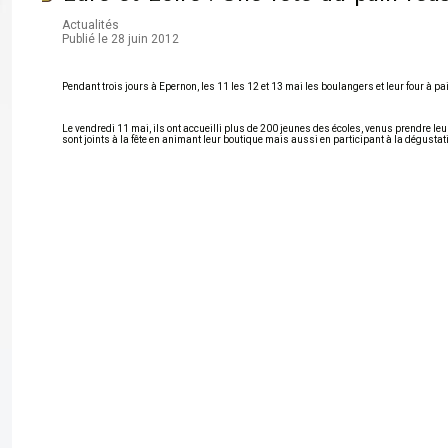
Actualités
Publié le 28 juin 2012
Pendant trois jours à Epernon, les 11 les 12 et 13 mai les boulangers et leur four à p
Le vendredi 11 mai, ils ont accueilli plus de 200 jeunes des écoles, venus prendre l
sont joints à la fête en animant leur boutique mais aussi en participant à la dégustat