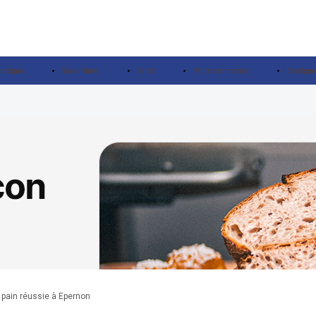
ridique
Savoir-faire
Santé
Petites annonces
Boutique
u pain réussie à Epernon