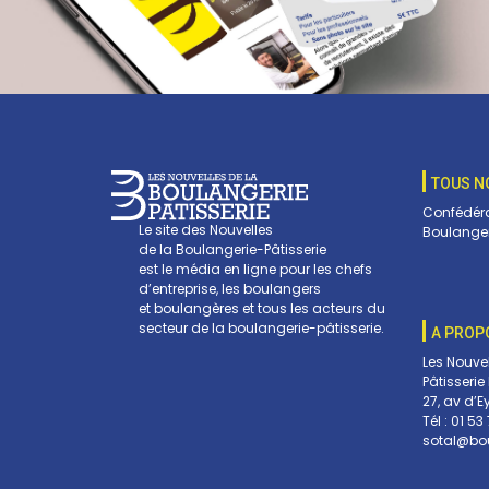
TOUS N
Confédéra
Le site des Nouvelles
Boulanger
de la Boulangerie-Pâtisserie
est le média en ligne pour les chefs
d’entreprise, les boulangers
et boulangères et tous les acteurs du
secteur de la boulangerie-pâtisserie.
A PROP
Les Nouve
Pâtisserie
27, av d’E
Tél :
01 53 
sotal@bou