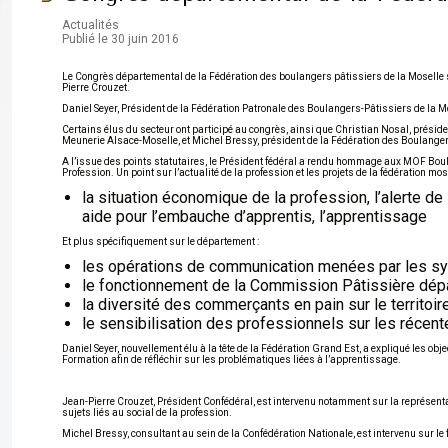
Actualités
Publié le 30 juin 2016
Le Congrès départemental de la Fédération des boulangers pâtissiers de la Moselle s’
Pierre Crouzet.
Daniel Seyer, Président de la Fédération Patronale des Boulangers-Pâtissiers de la Mo
Certains élus du secteur ont participé au congrès, ainsi que Christian Nosal, préside
Meunerie Alsace-Moselle, et Michel Bressy, président de la Fédération des Boulang
A l’issue des points statutaires, le Président fédéral a rendu hommage aux MOF Boulan
Profession. Un point sur l’actualité de la profession et les projets de la fédération mos
la situation économique de la profession, l’alerte d
aide pour l’embauche d’apprentis, l’apprentissage
Et plus spécifiquement sur le département :
les opérations de communication menées par les synd
le fonctionnement de la Commission Pâtissière dép
la diversité des commerçants en pain sur le territoire
le sensibilisation des professionnels sur les récent
Daniel Seyer, nouvellement élu à la tête de la Fédération Grand Est, a expliqué les o
Formation afin de réfléchir sur les problématiques liées à l’apprentissage.
Jean-Pierre Crouzet, Président Confédéral, est intervenu notamment sur la représentati
sujets liés au social de la profession.
Michel Bressy, consultant au sein de la Confédération Nationale, est intervenu sur le