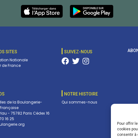
ABON
OS SITES
SUIVEZ-NOUS
tion Nationale
 de France
OS
NOTRE HISTOIRE
lles de la Boulangerie-
Qui sommes-nous
 Française
ylau - 75782 Paris Cédex 16
70 16 25
Pour offrir 
langerie.org
Vos c
cookies pour
envoy
consentir à 