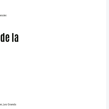
eisler.
de la
jon, Les Grands