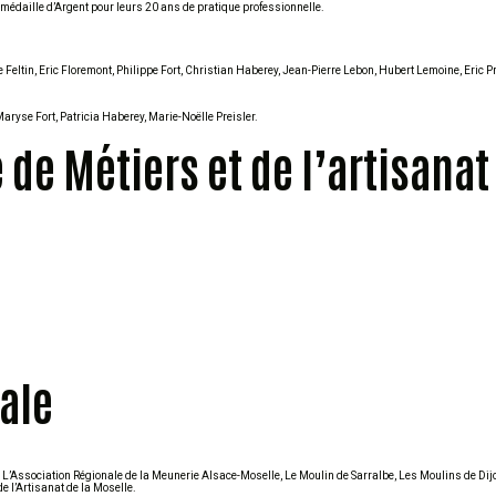
médaille d’Argent pour leurs 20 ans de pratique professionnelle.
 Feltin, Eric Floremont, Philippe Fort, Christian Haberey, Jean-Pierre Lebon, Hubert Lemoine, Eric Pr
aryse Fort, Patricia Haberey, Marie-Noëlle Preisler.
de Métiers et de l’artisanat 
ale
 L’Association Régionale de la Meunerie Alsace-Moselle, Le Moulin de Sarralbe, Les Moulins de Di
 l’Artisanat de la Moselle.