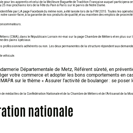
le pour les apprentis et celui de la Meilleure Baguette de Tradition Française auquel participera ce
u 25 mai prochains lors de la Fête du Pain à Paris sur le parvis de Notre Dame.
ntifiée par LA page Facebook du même nom, a été lancée lors de la FIM 2015. Toutes les opérat
tre savoir-faire, à la garantie de nos produits de qualité, et au maintien des emplois de proximité
s consommateurs.
étiers (CMA), dans le Républicain Lorrain mi-mai sur la page Chambre de Métiers et en plus sur 
me des pains spéciaux.
e des professionnels adhérents ou non. Les deux permanentes de la structure répondent aux demande
e véhicule.
darmerie Départementale de Metz, Référent sûreté, en préventi
otéger votre commerce et adopter les bons comportements en ca
 MAPA sur le thème « Assurer l’activité de boulanger : se poser
ise de médailles de la Confédération Nationale et de la Chambre de Métiers et de l’Artisanat de la Mo
ration nationale