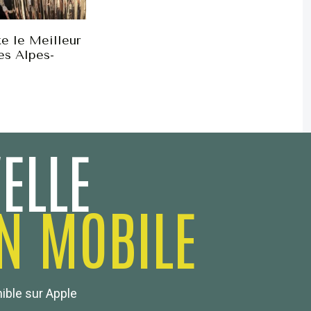
e le Meilleur
es Alpes-
ELLE
N MOBILE
nible sur Apple