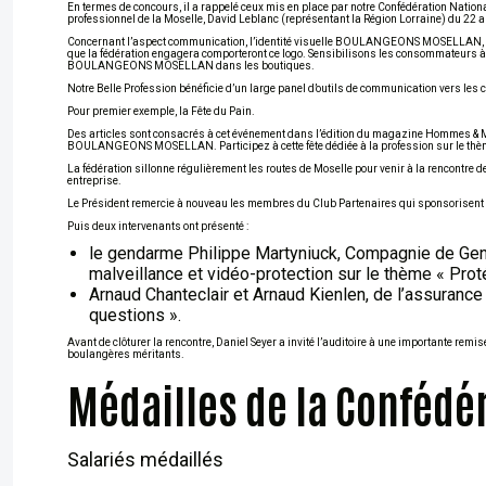
En termes de concours, il a rappelé ceux mis en place par notre Confédération Nationa
professionnel de la Moselle, David Leblanc (représentant la Région Lorraine) du 22 a
Concernant l’aspect communication, l’identité visuelle BOULANGEONS MOSELLAN, ide
que la fédération engagera comporteront ce logo. Sensibilisons les consommateurs à no
BOULANGEONS MOSELLAN dans les boutiques.
Notre Belle Profession bénéficie d’un large panel d’outils de communication vers le
Pour premier exemple, la Fête du Pain.
Des articles sont consacrés à cet événement dans l’édition du magazine Hommes & M
BOULANGEONS MOSELLAN. Participez à cette fête dédiée à la profession sur le thè
La fédération sillonne régulièrement les routes de Moselle pour venir à la rencontr
entreprise.
Le Président remercie à nouveau les membres du Club Partenaires qui sponsorisent l
Puis deux intervenants ont présenté :
le gendarme Philippe Martyniuck, Compagnie de Gen
malveillance et vidéo-protection sur le thème « Pr
Arnaud Chanteclair et Arnaud Kienlen, de l’assurance
questions ».
Avant de clôturer la rencontre, Daniel Seyer a invité l’auditoire à une importante rem
boulangères méritants.
Médailles de la Confédé
Salariés médaillés