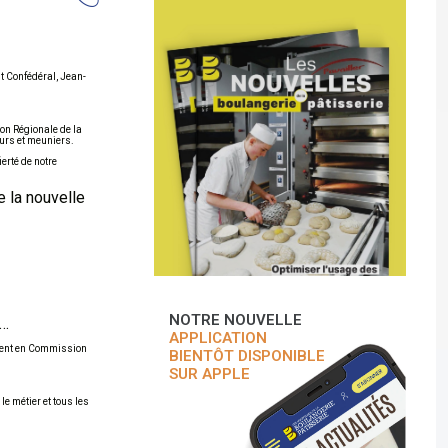
t Confédéral, Jean-
ion Régionale de la
urs et meuniers.
erté de notre
e la nouvelle
NOTRE NOUVELLE
s…
APPLICATION
nement en Commission
BIENTÔT DISPONIBLE
SUR APPLE
e métier et tous les