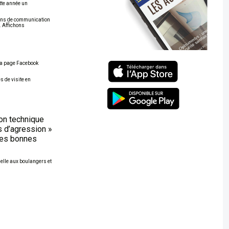
tte année un
ions de communication
. Affichons
la page Facebook
s de visite en
on technique
s d’agression »
 les bonnes
selle aux boulangers et