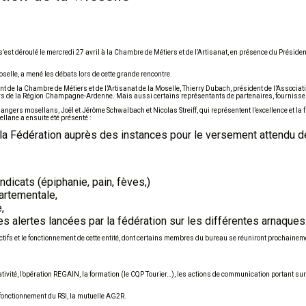
est déroulé le mercredi 27 avril à la Chambre de Métiers et de l’Artisanat, en présence du Présiden
selle, a mené les débats lors de cette grande rencontre.
nt de la Chambre de Métiers et de l’Artisanat de la Moselle, Thierry Dubach, président de l’Associat
ers de la Région Champagne-Ardenne. Mais aussi certains représentants de partenaires, fournisse
gers mosellans, Joël et Jérôme Schwalbach et Nicolas Streiff, qui représentent l’excellence et la fi
ellane a ensuite été présenté :
e la Fédération auprès des instances pour le versement attendu d
icats (épiphanie, pain, fèves,)
artementale,
,
es alertes lancées par la fédération sur les différentes arnaque
bjectifs et le fonctionnement de cette entité, dont certains membres du bureau se réuniront prochai
vité, l’opération REGAIN, la formation (le CQP Tourier…), les actions de communication portant sur l
 fonctionnement du RSI, la mutuelle AG2R.