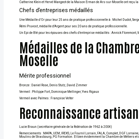
Catherine Klein et Hervé Mangeot de la Maison Erman de Ars-sur-Moselle ont reçu la 
Chefs d’entreprises médaillés
Une Médaille d’Or pour leur 25 ans de pratique professionnelle à : Michel Dudot, Serge
Rémi Pruvost, médaille d’Argent pour ses 20 ans de pratique professionnelle.
Un Epi de Blé pour les épouses des chefs d’entreprise médaillés : Annick Floremont, M
Médailles de la Chambre 
Moselle
Mérite professionnel
Bronze : Daniel Rose, Denis Stutz, David Zimmer
Vermeil : Philippe Fort, Dominique Mellinger, Yves Rigaux
Vermeil avec Palmes : Françoise Velter
Reconnaissance artisan
Lucie Braun (secrétaire générale de la fédération de 1962 à 2004)
Remerciements : MAPA, UEM, IREKS, Le Fournil Lorrain, FALA, Complet, DGF Lorraine,
Moulins de Strasbourg, PG Formation. Et bien évidemment la Chambre de Métiers et de