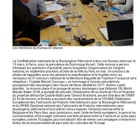
Les membres du Bureau en séance.
La Confédération nationale de la Boulangerie-Pâtisserie a tenu son Bureau mensuel, le
13 mars, à Paris, sous la présidence de Dominique Anract. Cette réunion a permis
d’évoquer les questions d’actualité, parmi lesquelles l’organisation du Congrès
national, en septembre prochain, et celle de la Fête du Pain, en mai. Un concours de
photos de baguettes aura lieu pendant la manifestation et le trophée remis au
e
vainqueur du 5
concours national de la Meilleure Baguette de Tradition Française sera
rebaptisé « Trophée Marcel Cosnuau », en hommage à l’ancien président du
groupement des boulangers des Hauts-de-Seine, décédé en 2017. Autres sujets
abordés : la mise en place d’un groupe de jeunes boulangers que Déborah Ott, World
Master Baker 2018, a accepté de présider, l’élaboration de la charte de l’élu et l’examen
du projet de démarche Qualité établi avec Gérard Brochoire, ancien directeur de l’INBP.
En fin de réunion, le Bureau a accueilli des représentants de la FEDIMA (Fédération
Européenne des Fabricants de Produits Intermédiaires pour la Boulangerie-Pâtisserie)
et du SYFAB (Syndicat national des Fabricants de Produits intermédiaires pour
boulangerie, pâtisserie et biscuiterie) venus exposer l’alliance conclue entre la
Belgique et les Pays-Bas pour promouvoir, avec l’aide de fonds européens, le pain et sa
consommation, et envisager comment une telle alliance entre la France et un autre pays
européen, comme l’Espagne, pourrait aboutir afin de mener une campagne similaire en
faveur de la consommation de pain avec les subsides de l’Europe.