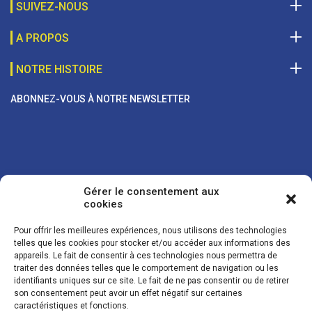
SUIVEZ-NOUS
A PROPOS
NOTRE HISTOIRE
ABONNEZ-VOUS À NOTRE NEWSLETTER
Gérer le consentement aux
cookies
Pour offrir les meilleures expériences, nous utilisons des technologies
telles que les cookies pour stocker et/ou accéder aux informations des
appareils. Le fait de consentir à ces technologies nous permettra de
traiter des données telles que le comportement de navigation ou les
Vos coordonnées sont uniquement utilisées pour vous envoyer des
identifiants uniques sur ce site. Le fait de ne pas consentir ou de retirer
lettres d'information sur nos activités. Vous pouvez à tout moment
son consentement peut avoir un effet négatif sur certaines
utiliser le lien de désinscription figurant dans la lettre d'information.
caractéristiques et fonctions.