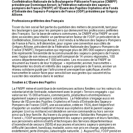
Confédération Nationale de la Boulangerie-Pâtisserie Française (CNBPF)
présidée par Dominique Anract, la Fédération nationale des sapeurs-
pompiers de France (FNSPF) et l’Œuvre des Pupilles Orphelins et le Fonds
d’Entraide des Sapeurs-Pompiers de France (ODP) présidées par Grégory
Allione.
Professions préférées des Français
Tisser du lien social fait partie du quotidien des métiers de proximité, tant pour
les boulangers que pour les pompiers qui demeurent les professions préférées
des Français. Sur la base de valeurs communes, la CNBPF et la FNSPF se sont
donc associées pour établir un partenariat en faveur de l’ODP. Le président de la
Confédération, Dominique Anract, s’est rendu à la Maison des Sapeurs-Pompiers
de France à Paris, le 8 décembre, pour signer une convention aux côtés de
Grégory Allione, président de la Fédération Nationale des Sapeurs-Pompiers de
France (FNSPF), l’organisation qui regroupe plus de 285 000 sapeurs-pompiers.
Elle représente l’ensemble de la communauté des sapeurs-pompiers de France
avec l’appui de son réseau associatif composé de 14 unions régionales, 100
unions départementales et 7 000 amicales. Les missions de la FNSPF se
résument au travers de leur triptyque : « représenter, animer, transmettre ».
Représenter les droits et intérêts des sapeurs-pompiers de France, animer un
réseau solidaire guidé par l’altruisme et une expertise spécifique, et enfin
transmettre le savoir-faire pour sensibiliser aux gestes qui sauvent et/ou
susciter des vocations dans le secteur.
Soutien à L’Œuvre des Pupil
les
La FNSPF mène et contribue à de nombreuses actions fondées sur les valeurs du
volontariat et de l’entraide, notamment avec le projet « Terroirs engagés » qui
valorise les 15 000 artisans, commerçants, producteurs et entrepreneurs
également sapeurs-pompiers volontaires. La Fédération s’engage aussi en
faveur de l’Œuvre des Pupilles Orphelins et Fonds d’Entraide des Sapeurs-
Pompiers de France (ODP), une association, créée en 1926, dont l’objectif est
d’apporter un soutien matériel et moral aux orphelins dont le parent sapeur-
pompier (civil ou militaire) est décédé en service commandé ou hors service
ainsi qu’à leur famille. Au travers du programme « Solidarités Pompiers de
France », l’ODP accompagne également les sapeurs-pompiers et leurs familles,
aux personnels administratifs et techniques des Services départementaux
d’incendie et de secours (SDIS) et aux jeunes et anciens sapeurs-pompiers en
difficulté (accident, handicap, maladie, soins non pris en charge, séparation,
endettement, perte d’emploi, catastrophe naturelle…). Aujourd’hui, l’ODP prend en