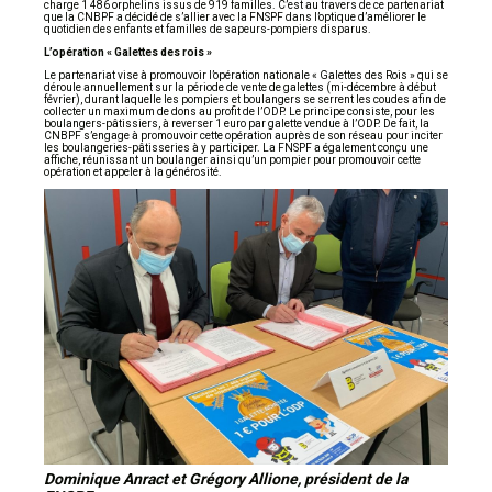
charge 1 486 orphelins issus de 919 familles. C’est au travers de ce partenariat
que la CNBPF a décidé de s’allier avec la FNSPF dans l’optique d’améliorer le
quotidien des enfants et familles de sapeurs-pompiers disparus.
L’opération « Galettes des rois »
Le partenariat vise à promouvoir l’opération nationale « Galettes des Rois » qui se
déroule annuellement sur la période de vente de galettes (mi-décembre à début
février), durant laquelle les pompiers et boulangers se serrent les coudes afin de
collecter un maximum de dons au profit de l’ODP. Le principe consiste, pour les
boulangers-pâtissiers, à reverser 1 euro par galette vendue à l’ODP. De fait, la
CNBPF s’engage à promouvoir cette opération auprès de son réseau pour inciter
les boulangeries-pâtisseries à y participer. La FNSPF a également conçu une
affiche, réunissant un boulanger ainsi qu’un pompier pour promouvoir cette
opération et appeler à la générosité.
Dominique Anract et Grégory Allione, président de la