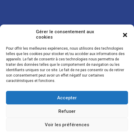
Gérer le consentement aux
cookies
Pour offrir les meilleures expériences, nous utilisons des technologies
telles que les cookies pour stocker et/ou accéder aux informations des
appareils. Le fait de consentir à ces technologies nous permettra de
traiter des données telles que le comportement de navigation ou les
Vos coordonnées sont uniquement utilisées pour vous envoyer des
identifiants uniques sur ce site. Le fait de ne pas consentir ou de retirer
lettres d'information sur nos activités. Vous pouvez à tout moment
son consentement peut avoir un effet négatif sur certaines
utiliser le lien de désinscription figurant dans la lettre d'information.
caractéristiques et fonctions.
Accepter
© LES NOUVELLES DE LA BOULANGERIE - Tous droits réservés - Réalisation :
Josh Digital
Refuser
Plan du site
Mentions légales
Conditions de vente
Politique de confidentialité et de cookies
Voir les préférences