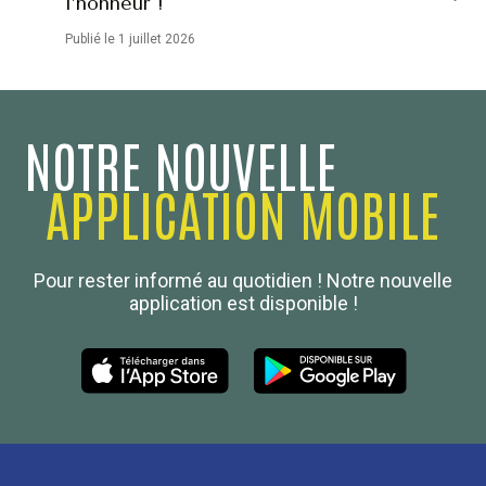
l’honneur !
Publié le 1 juillet 2026
NOTRE NOUVELLE
APPLICATION MOBILE
Confédération Nationale
Pour rester informé au quotidien ! Notre nouvelle
Boulanger de France
application est disponible !
Les Nouvelles de la Boulangerie-Pâtisserie Française
27, av d’Eylau - 75782 Paris Cédex 16
Tél :
01 53 70 16 25
Qui sommes-nous
sotal@boulangerie.org