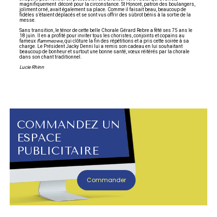
magnifiquement décoré pour la circonstance. St Honoré, patron des boulangers,
joliment orné, avait également sa place. Comme il faisait beau, beaucoup de
fidèles s’étaient déplacés et se sont vus offrir des sübrot bénis à la sortie de la
messe.
Sans transition, le ténor de cette belle Chorale Gérard Rebre a fêté ses 75 ans le
18 juin. Il en a profité pour inviter tous les choristes, conjoints et copains au
fameux
flammeowe
, qui clôture la fin des répétitions et a pris cette soirée à sa
charge. Le Président Jacky Denni lui a remis son cadeau en lui souhaitant
beaucoup de bonheur et surtout une bonne santé, vœux réitérés par la chorale
dans son chant traditionnel.
Lucie Rhinn
COMMANDEZ UN
ESPACE
PUBLICITAIRE
Commander