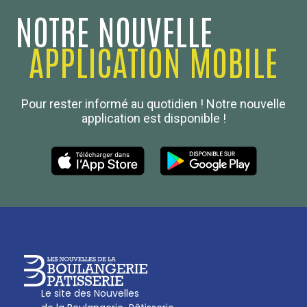
NOTRE NOUVELLE
APPLICATION MOBILE
Confédération Nationale
Pour rester informé au quotidien ! Notre nouvelle
Boulanger de France
application est disponible !
Les Nouvelles de la Boulangerie-Pâtisserie Française
27, av d’Eylau - 75782 Paris Cédex 16
Tél :
01 53 70 16 25
Qui sommes-nous
sotal@boulangerie.org
Le site des Nouvelles