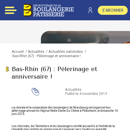
S'ABONNER
/
/
/
Accueil
Actualités
Actualités nationales
Bas-Rhin (67) : Pèlerinage et anniversaire !
Bas-Rhin (67) : Pèlerinage et
anniversaire !
Actualités
Publié le 4 novembre 2013
La chorale et la corporation des boulangers de Strasbourg ont organisé leur
pèlerinage annuel en l’église Notre Dame Du Chêne à Plobsheim, le dimanche 16
juin 2013.
Les choristes, les Talmeliers et les boulangers ont été accueillis à l’entrée de la
chapelle pour rentrer en procession et s’avancer vers l’autel qui avait été