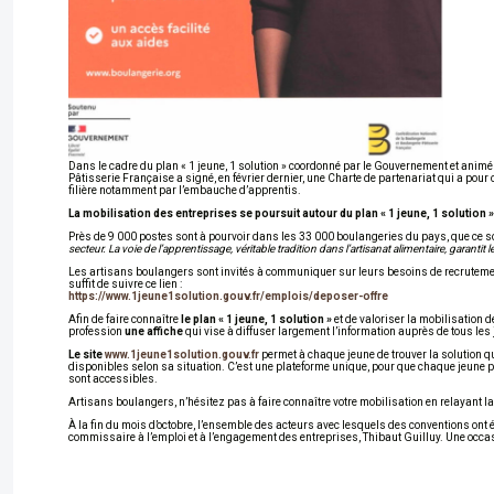
Dans le cadre du plan « 1 jeune, 1 solution » coordonné par le Gouvernement et animé
Pâtisserie Française a signé, en février dernier, une Charte de partenariat qui a pour o
filière notamment par l’embauche d’apprentis.
La mobilisation des entreprises se poursuit autour du plan « 1 jeune, 1 solution »
Près de 9 000 postes sont à pourvoir dans les 33 000 boulangeries du pays, que ce so
secteur. La voie de l’apprentissage, véritable tradition dans l’artisanat alimentaire, garantit 
Les artisans boulangers sont invités à communiquer sur leurs besoins de recrutement.
suffit de suivre ce lien :
https://www.1jeune1solution.gouv.fr/emplois/deposer-offre
Afin de faire connaître
le plan « 1 jeune, 1 solution »
et de valoriser la mobilisation d
profession
une affiche
qui vise à diffuser largement l’information auprès de tous les
Le site
www.1jeune1solution.gouv.fr
permet à chaque jeune de trouver la solution qui
disponibles selon sa situation. C’est une plateforme unique, pour que chaque jeune 
sont accessibles.
Artisans boulangers, n’hésitez pas à faire connaître votre mobilisation en relayant la
À la fin du mois d’octobre, l’ensemble des acteurs avec lesquels des conventions ont é
commissaire à l’emploi et à l’engagement des entreprises, Thibaut Guilluy. Une occas