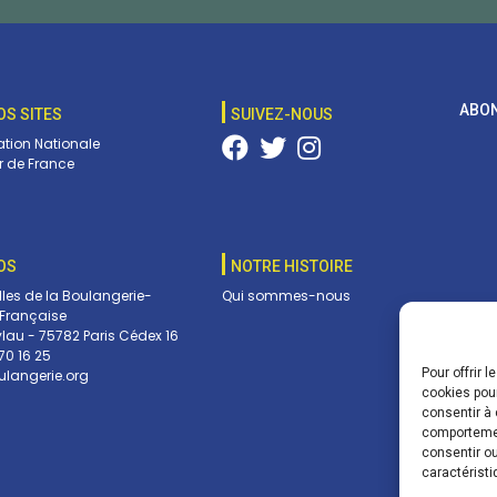
ABON
OS SITES
SUIVEZ-NOUS
tion Nationale
 de France
OS
NOTRE HISTOIRE
lles de la Boulangerie-
Qui sommes-nous
 Française
ylau - 75782 Paris Cédex 16
70 16 25
Pour offrir 
langerie.org
Vos c
cookies pour
envoy
consentir à 
pouve
comportement
dans 
consentir ou
caractéristi