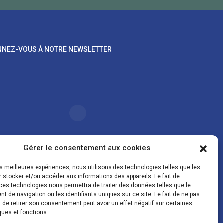
NEZ-VOUS À NOTRE NEWSLETTER
Gérer le consentement aux cookies
les meilleures expériences, nous utilisons des technologies telles que les
oordonnées sont uniquement utilisées pour vous
 stocker et/ou accéder aux informations des appareils. Le fait de
er des lettres d'information sur nos activités. Vous
ces technologies nous permettra de traiter des données telles que le
z à tout moment utiliser le lien de désinscription figurant
 de navigation ou les identifiants uniques sur ce site. Le fait de ne pas
la lettre d'information.
 de retirer son consentement peut avoir un effet négatif sur certaines
ques et fonctions.