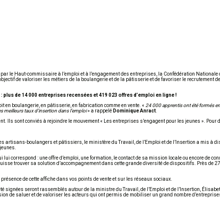
 par le Haut-commissaire à l’emploi et à l’engagement des entreprises, la Confédération Nationale 
bjectif de valoriser les métiers de la boulangerie et de la pâtisserie et de favoriser le recrutement 
 : plus de 14 000 entreprises recensées et 419 023 offres d’emploi en ligne !
it en boulangerie, en pâtisserie, en fabrication comme en vente. «
24 000 apprentis ont été formés e
les meilleurs taux d’insertion dans l’emploi
» a rappelé
Dominique Anract
.
 Ils sont conviés à rejoindre le mouvement « Les entreprises s’engagent pour les jeunes ». Pour dé
es artisans-boulangers et pâtissiers, le ministère du Travail, de l’Emploi et de l’Insertion a mis à di
 jeunes.
 lui correspond : une offre d’emploi, une formation, le contact de sa mission locale ou encore de con
puisse trouver sa solution d’accompagnement dans cette grande diversité de dispositifs. Près de 27
 présence de cette affiche dans vos points de vente et sur les réseaux sociaux.
té signées seront rassemblés autour de la ministre du Travail, de l’Emploi et de l’Insertion, Élisabe
ion de saluer et de valoriser les acteurs qui ont permis de mobiliser un grand nombre d’entreprise