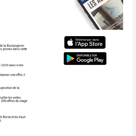
de la Boulangerie-
des jeunes dans cette
n 2020 dans notre
poser une offre, il
sposition de la
naître les aides
 000 offres de stage
th Borne et du haut-
s.