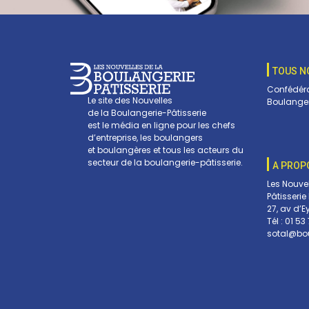
TOUS N
Confédéra
Le site des Nouvelles
Boulanger
de la Boulangerie-Pâtisserie
est le média en ligne pour les chefs
d’entreprise, les boulangers
et boulangères et tous les acteurs du
secteur de la boulangerie-pâtisserie.
A PROP
Les Nouve
Pâtisserie
27, av d’E
Tél :
01 53 
sotal@bou