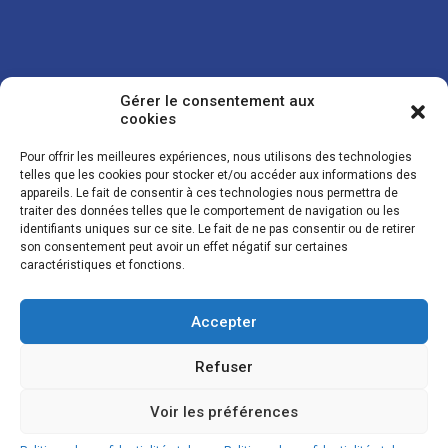
Gérer le consentement aux
cookies
Pour offrir les meilleures expériences, nous utilisons des technologies
telles que les cookies pour stocker et/ou accéder aux informations des
appareils. Le fait de consentir à ces technologies nous permettra de
traiter des données telles que le comportement de navigation ou les
Vos coordonnées sont uniquement utilisées pour vous envoyer des
identifiants uniques sur ce site. Le fait de ne pas consentir ou de retirer
lettres d'information sur nos activités. Vous pouvez à tout moment
son consentement peut avoir un effet négatif sur certaines
utiliser le lien de désinscription figurant dans la lettre d'information.
caractéristiques et fonctions.
Accepter
© LES NOUVELLES DE LA BOULANGERIE - Tous droits réservés - Réalisation :
Josh Digital
Refuser
Plan du site
Mentions légales
Conditions de vente
Politique de confidentialité et de cookies
Voir les préférences