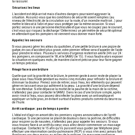
la rassurer.
Sécurisez les lieux
L’accident est déjà arrivé mais d’autres dangers pourraient aggraver la
situation. Assurez-vous que les conditions de sécurité soient remplies (au
niveau de l’électricité, de la circulation sur la route, d’un incendie maîtrisé…) pour
mettre le blessé à l’abri et pour vous protéger par la même occasion. Si vous
portez secours à une personne électrocutée et que vous ne coupez pas le courant,
c’est vous qui risquez la décharge ! Déterminez un périmètre de sécurité optimal
en attendant que les pompiers ne viennent vous donner main forte.
Appelez les secours
Si vous pouvez gérer les aléas du quotidien, d’une petite brûlure à une piqûre de
guêpe, en cas d’accident plus grave, votre premier réflexe sera d’appeler de l’aide
pour prendre le relais. Plusieurs services d’urgence restent en alerte 24h sur 24 :
les pompiers, en composant le 18, et le SAMU (le 15). Il vous faudra alors exposer
la situation en quelques mots, de manière claire et précise pour leur faire gagner
un temps précieux.
Réagir face à une brûlure
Quelle que soit la gravité de la brûlure, le premier geste à avoir reste de placer la
plaie sous l’eau froide pendant au moins cinq minutes pour refroidir la brûlure et
diminuer la douleur. Prenez soin de retirer, sous l’eau, les vêtements qui peuvent
gêner en laissant ceux qui adhèrent à la peau. La gravité d’une brûlure dépend
de son étendue. Si elle dépasse la moitié de la paume de la main de la victime,
n’attendez pas pour contacter le SAMU. Dans le cas d’une brûlure simple, après
avoir rincé à l’eau, vous pouvez désinfecter la plaie avec un antiseptique et
appliquer un tulle gras, en évitant surtout d’autres produits comme du beurre ou
de l’huile.
Arrêt cardiaque : pas de temps à perdre
L’idéal est d’agir en amont dès les premiers signes annonciateurs de l’arrêt
cardiaque. Si une personne se plaint de douleurs dans la poitrine, de difficultés
pour respirer ou de nausées, n’attendez pas pour appeler les secours. Si vous
vous trouvez face à un arrêt du cœur, vous allez devoir commencer un massage
cardiaque. Contactez le 15 afin qu’ils puissent vous guider par téléphone pour
effectuer une réanimation cardio-pulmonaire (RCP) si vous n’en avez jamais fait.
Appliquez vos deux mains au milieu de la poitrine. Un massage cardiaque