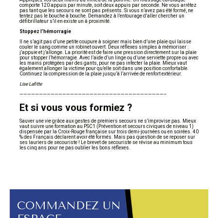
comporte 120 appuis par minute, soit deux appuis par seconde. Ne vous arrêtez
pas tant que les secours ne sont pas présents. Si vous n’avez pas été formé, ne
tentez pas le bouche à bouche. Demandez à l’entourage d’aller chercher un
défibrillateur s’il en existe un à proximité.
Stoppez l’hémorragie
Il ne s’agit pas d’une petite coupure à soigner mais bien d’une plaie qui laisse
couler le sang comme un robinet ouvert. Deux réflexes simples à mémoriser :
j’appuie et j’allonge. La priorité est de faire une pression directement sur la plaie
pour stopper l’hémorragie. Avec l’aide d’un linge ou d’une serviette propre ou avec
les mains protégées par des gants, pour ne pas infecter la plaie. Mieux vaut
également allonger la victime pour qu’elle soit dans une position confortable.
Continuez la compression de la plaie jusqu’à l’arrivée de renfort extérieur.
Lise Lafitte
—————————————————————————————————————–
Et si vous vous formiez ?
Sauver une vie grâce aux gestes de premiers secours ne s’improvise pas. Mieux
vaut suivre une formation au PSC1 (Prévention et secours civiques de niveau 1)
dispensée par la Croix-Rouge française sur trois demi-journées ou en soirées. 40
% des Français déclarent avoir été formés. Mais pas question de se reposer sur
ses lauriers de secouriste ! Le brevet de secouriste se révise au minimum tous
les cinq ans pour ne pas oublier les bons réflexes.
COMMANDEZ UN