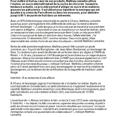
Pour mettre le fruit au cœur de ses produits, Mathieu Lemaître utilise
l’inuline, un sucre alternatif extrait de la racine de chicorée. Suivant la
tendance actuelle, ce procédé permet d’alléger en sucre et en matières
grasses les pâtisseries. Il est utilisé pour équilibrer la meringue qui est
ajoutée à la crème du Paris Brest ou dans les mousses, pour atteindre
jusqu’à 80 % de purée de fruit dans un entremets.
Avec un BTS d’électronique industrielle en poche à 20 ans, Mathieu Lemaître
aurait pu avoir une trajectoire très différente de celle qui l’a mené à devenir
artisan boulanger. «
À cette époque, je ne trouvais pas de travail et je suis parti faire
une saison à Megève. J’ai postulé un peu au hasard pour un travail de skiman, dans
un restaurant et dans une boulangerie tenue par Rémi Coste, un très jeune MOF.
Celui-ci m’a proposé de faire un test et en deux heures, l’affaire était faite. J’ai
commencé le 10 décembre 2001 comme vendeur. Deux mois après, j’étais
responsable des ventes d’une de ses deux boutiques
», raconte Mathieu Lemaître.
Riche de cette première expérience, Mathieu prend l’été suivant un poste
similaire, au « Fournil de Borriglione » de Jean-Marc Bordonnat, un boulanger de
Nice. Il y restera 6 ans avant de décider de se former dans les règles à l’INPB de
Rouen. «
À 26 ans, j’ai passé un CAP Boulanger et j’ai enchainé sur un stage de jeune
repreneur. Mais je me sentais tellement bien à l’INBP que j’ai passé également un CAP
Pâtissier, avant d’être recruté comme consultant par des moulins, dont la maison
Foricher et la minoterie Bourseau
», indique l’artisan. Mathieu Lemaître sillonne
alors la France pendant trois ans pour accompagner la reprise et la création de
boulangeries, ou la démarche de certification de la baguette de tradition Label
Rouge.
Intertitre : À la recherche d’une affaire
À 30 ans, le boulanger juge qu’il est temps de s’installer lui-même. Après un
court épisode en Gironde dans un petit commerce où il apprend l’autonomie et la
rapidité, Mathieu Lemaître revient en Loire-Atlantique, dont il est originaire, pour
jeter son dévolu sur une création à Blain (44), une commune de 10 000
habitants.
L’ouverture de « L’Amour est dans le blé » a lieu le 2 mai 2013 avec une équipe de
5 salariés. «
Au départ, il a fallu convaincre, organiser des portes ouvertes, et petit à
1
petit, les choses se sont mises en place. Les bons résultats aux concours
ont aussi
aidé à bâtir notre réputation. Cela fait 8 ans maintenant que nous sommes installés et
2
l’entreprise compte une quarantaine de collaborateurs
», indique Mathieu
Lemaître.