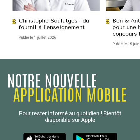
Christophe Soulatges : du
Ben & Ant
fournil à l’enseignement
pour une 
concours 
Publié le 1 juillet 2026
Publié le 15 jui
NOTRE NOUVELLE
APPLICATION MOBILE
Confédération Nationale
Pour rester informé au quotidien ! Bientôt
Boulanger de France
disponible sur Apple
Les Nouvelles de la Boulangerie-Pâtisserie Française