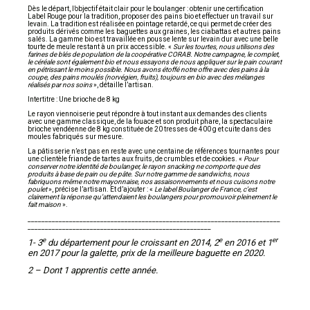
Dès le départ, l’objectif était clair pour le boulanger : obtenir une certification
Label Rouge pour la tradition, proposer des pains bio et effectuer un travail sur
levain. La tradition est réalisée en pointage retardé, ce qui permet de créer des
produits dérivés comme les baguettes aux graines, les ciabattas et autres pains
salés. La gamme bio est travaillée en pousse lente sur levain dur avec une belle
tourte de meule restant à un prix accessible. «
Sur les tourtes, nous utilisons des
farines de blés de population de la coopérative CORAB. Notre campagne, le complet,
le céréale sont également bio et nous essayons de nous appliquer sur le pain courant
en pétrissant le moins possible. Nous avons étoffé notre offre avec des pains à la
coupe, des pains moulés (norvégien, fruits), toujours en bio avec des mélanges
réalisés par nos soins
», détaille l’artisan.
Intertitre : Une brioche de 8 kg
Le rayon viennoiserie peut répondre à tout instant aux demandes des clients
avec une gamme classique, de la fouace et son produit phare, la spectaculaire
brioche vendéenne de 8 kg constituée de 20 tresses de 400 g et cuite dans des
moules fabriqués sur mesure.
La pâtisserie n’est pas en reste avec une centaine de références tournantes pour
une clientèle friande de tartes aux fruits, de crumbles et de cookies. «
Pour
conserver notre identité de boulanger, le rayon snacking ne comporte que des
produits à base de pain ou de pâte. Sur notre gamme de sandwichs, nous
fabriquons même notre mayonnaise, nos assaisonnements et nous cuisons notre
poulet
», précise l’artisan. Et d’ajouter : «
Le label Boulanger de France, c’est
clairement la réponse qu’attendaient les boulangers pour promouvoir pleinement le
fait maison
».
_________________________________________________________________________
_____________________________________________________
e
e
er
1- 3
du département pour le croissant en 2014, 2
en 2016 et 1
en 2017 pour la galette, prix de la meilleure baguette en 2020.
2 – Dont 1 apprentis cette année.