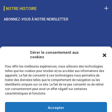
NOTRE HISTOIRE
ABONNEZ-VOUS À NOTRE NEWSLETTER
Gérer le consentement aux
cookies
Pour offrir les meilleures expériences, nous utilisons des technologies
telles que les cookies pour stocker et/ou accéder aux informations des
appareils. Le fait de consentir à ces technologies nous permettra de
traiter des données telles que le comportement de navigation ou les
Vos coordonnées sont uniquement utilisées pour vous envoyer des
identifiants uniques sur ce site. Le fait de ne pas consentir ou de retirer
lettres d'information sur nos activités. Vous pouvez à tout moment
son consentement peut avoir un effet négatif sur certaines
utiliser le lien de désinscription figurant dans la lettre d'information.
caractéristiques et fonctions.
Accepter
© LES NOUVELLES DE LA BOULANGERIE - Tous droits réservés - Réalisation :