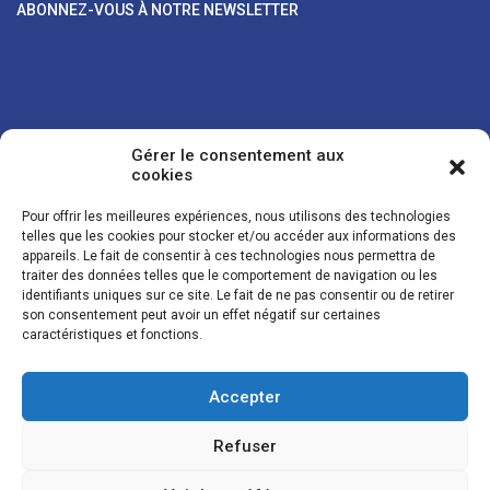
ABONNEZ-VOUS À NOTRE NEWSLETTER
Gérer le consentement aux
cookies
Pour offrir les meilleures expériences, nous utilisons des technologies
telles que les cookies pour stocker et/ou accéder aux informations des
appareils. Le fait de consentir à ces technologies nous permettra de
traiter des données telles que le comportement de navigation ou les
Vos coordonnées sont uniquement utilisées pour vous envoyer des
identifiants uniques sur ce site. Le fait de ne pas consentir ou de retirer
lettres d'information sur nos activités. Vous pouvez à tout moment
son consentement peut avoir un effet négatif sur certaines
utiliser le lien de désinscription figurant dans la lettre d'information.
caractéristiques et fonctions.
Accepter
© LES NOUVELLES DE LA BOULANGERIE - Tous droits réservés - Réalisation :
Josh Digital
Refuser
Plan du site
Mentions légales
Conditions de vente
Politique de confidentialité et de cookies