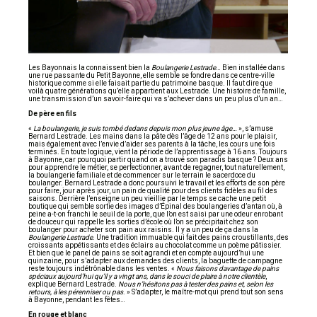
Les Bayonnais la connaissent bien la
Boulangerie Lestrade
… Bien installée dans
une rue passante du Petit Bayonne, elle semble se fondre dans ce centre-ville
historique comme si elle faisait partie du patrimoine basque. Il faut dire que
voilà quatre générations qu’elle appartient aux Lestrade. Une histoire de famille,
une transmission d’un savoir-faire qui va s’achever dans un peu plus d’un an…
De père en fils
«
La boulangerie, je suis tombé dedans depuis mon plus jeune âge…
», s’amuse
Bernard Lestrade. Les mains dans la pâte dès l’âge de 12 ans pour le plaisir,
mais également avec l’envie d’aider ses parents à la tâche, les cours une fois
terminés. En toute logique, vient la période de l’apprentissage à 16 ans. Toujours
à Bayonne, car pourquoi partir quand on a trouvé son paradis basque ? Deux ans
pour apprendre le métier, se perfectionner, avant de regagner, tout naturellement,
la boulangerie familiale et de commencer sur le terrain le sacerdoce du
boulanger. Bernard Lestrade a donc poursuivi le travail et les efforts de son père
pour faire, jour après jour, un pain de qualité pour des clients fidèles au fil des
saisons. Derrière l’enseigne un peu vieillie par le temps se cache une petit
boutique qui semble sortie des images d’Épinal des boulangeries d’antan où, à
peine a-t-on franchi le seuil de la porte, que l’on est saisi par une odeur enrobant
de douceur qui rappelle les sorties d’école où l’on se précipitait chez son
boulanger pour acheter son pain aux raisins. Il y a un peu de ça dans la
Boulangerie Lestrade
. Une tradition immuable qui fait des pains croustillants, des
croissants appétissants et des éclairs au chocolat comme un poème pâtissier.
Et bien que le panel de pains se soit agrandi et en compte aujourd’hui une
quinzaine, pour s’adapter aux demandes des clients, la baguette de campagne
reste toujours indétrônable dans les ventes. «
Nous faisons davantage de pains
spéciaux aujourd’hui qu’il y a vingt ans, dans le souci de plaire à notre clientèle
,
explique Bernard Lestrade.
Nous n’hésitons pas à tester des pains et, selon les
retours, à les pérenniser ou pas
. » S’adapter, le maître-mot qui prend tout son sens
à Bayonne, pendant les fêtes…
En rouge et blanc