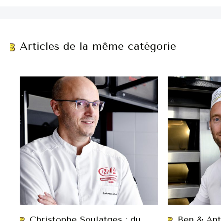
Articles de la même catégorie
Christophe Soulatges : du
Ben & Ant