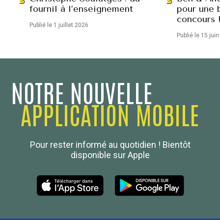
fournil à l’enseignement
pour une 
concours 
Publié le 1 juillet 2026
Publié le 15 jui
NOTRE NOUVELLE
APPLICATION MOBILE
Confédération Nationale
Pour rester informé au quotidien ! Bientôt
Boulanger de France
disponible sur Apple
Les Nouvelles de la Boulangerie-Pâtisserie Française
27, av d’Eylau - 75782 Paris Cédex 16
Tél :
01 53 70 16 25
Qui sommes-nous
sotal@boulangerie.org