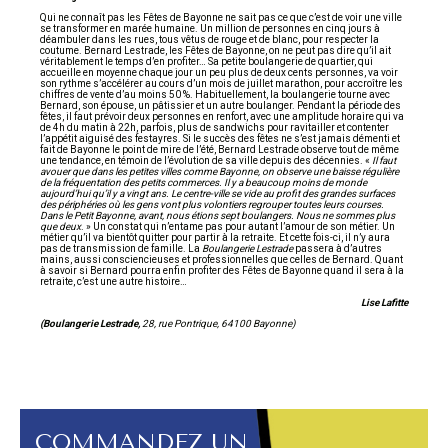
Qui ne connaît pas les Fêtes de Bayonne ne sait pas ce que c’est de voir une ville
se transformer en marée humaine. Un million de personnes en cinq jours à
déambuler dans les rues, tous vêtus de rouge et de blanc, pour respecter la
coutume. Bernard Lestrade, les Fêtes de Bayonne, on ne peut pas dire qu’il ait
véritablement le temps d’en profiter… Sa petite boulangerie de quartier, qui
accueille en moyenne chaque jour un peu plus de deux cents personnes, va voir
son rythme s’accélérer au cours d’un mois de juillet marathon, pour accroître les
chiffres de vente d’au moins 50 %. Habituellement, la boulangerie tourne avec
Bernard, son épouse, un pâtissier et un autre boulanger. Pendant la période des
fêtes, il faut prévoir deux personnes en renfort, avec une amplitude horaire qui va
de 4h du matin à 22h, parfois, plus de sandwichs pour ravitailler et contenter
l’appétit aiguisé des festayres. Si le succès des fêtes ne s’est jamais démenti et
fait de Bayonne le point de mire de l’été, Bernard Lestrade observe tout de même
une tendance, en témoin de l’évolution de sa ville depuis des décennies. «
Il faut
avouer que dans les petites villes comme Bayonne, on observe une baisse régulière
de la fréquentation des petits commerces. Il y a beaucoup moins de monde
aujourd’hui qu’il y a vingt ans. Le centre-ville se vide au profit des grandes surfaces
des périphéries où les gens vont plus volontiers regrouper toutes leurs courses.
Dans le Petit Bayonne, avant, nous étions sept boulangers. Nous ne sommes plus
que deux
. » Un constat qui n’entame pas pour autant l’amour de son métier. Un
métier qu’il va bientôt quitter pour partir à la retraite. Et cette fois-ci, il n’y aura
pas de transmission de famille. La
Boulangerie Lestrade
passera à d’autres
mains, aussi consciencieuses et professionnelles que celles de Bernard. Quant
à savoir si Bernard pourra enfin profiter des Fêtes de Bayonne quand il sera à la
retraite, c’est une autre histoire…
Lise Lafitte
(Boulangerie Lestrade,
28, rue Pontrique, 64100 Bayonne)
COMMANDEZ UN