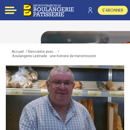
S'ABONNER
/
/
Accueil
Rencontre avec...
Boulangerie Lestrade : une histoire de transmission