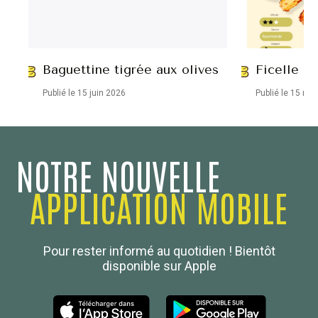
Baguettine tigrée aux olives
Ficelle ap
Publié le 15 juin 2026
Publié le 15 ma
NOTRE NOUVELLE
APPLICATION MOBILE
Confédération Nationale
Pour rester informé au quotidien ! Bientôt
Boulanger de France
disponible sur Apple
Les Nouvelles de la Boulangerie-Pâtisserie Française
27, av d’Eylau - 75782 Paris Cédex 16