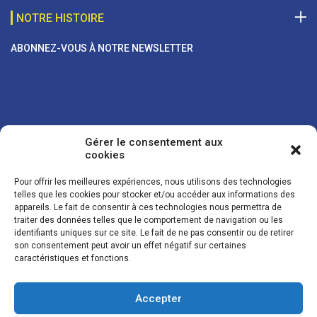
NOTRE HISTOIRE
ABONNEZ-VOUS À NOTRE NEWSLETTER
Gérer le consentement aux
cookies
Pour offrir les meilleures expériences, nous utilisons des technologies
telles que les cookies pour stocker et/ou accéder aux informations des
appareils. Le fait de consentir à ces technologies nous permettra de
traiter des données telles que le comportement de navigation ou les
Vos coordonnées sont uniquement utilisées pour vous envoyer des
identifiants uniques sur ce site. Le fait de ne pas consentir ou de retirer
lettres d'information sur nos activités. Vous pouvez à tout moment
son consentement peut avoir un effet négatif sur certaines
utiliser le lien de désinscription figurant dans la lettre d'information.
caractéristiques et fonctions.
Accepter
© LES NOUVELLES DE LA BOULANGERIE - Tous droits réservés - Réalisation :
Josh Digital