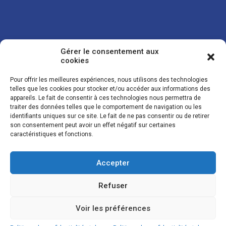
Gérer le consentement aux
cookies
Pour offrir les meilleures expériences, nous utilisons des technologies
telles que les cookies pour stocker et/ou accéder aux informations des
appareils. Le fait de consentir à ces technologies nous permettra de
traiter des données telles que le comportement de navigation ou les
Vos coordonnées sont uniquement utilisées pour vous envoyer des
identifiants uniques sur ce site. Le fait de ne pas consentir ou de retirer
lettres d'information sur nos activités. Vous pouvez à tout moment
son consentement peut avoir un effet négatif sur certaines
utiliser le lien de désinscription figurant dans la lettre d'information.
caractéristiques et fonctions.
Accepter
© LES NOUVELLES DE LA BOULANGERIE - Tous droits réservés - Réalisation :
Josh Digital
Refuser
Plan du site
Mentions légales
Conditions de vente
Politique de confidentialité et de cookies
Voir les préférences