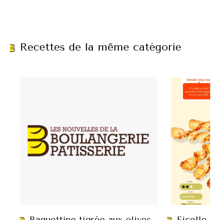
Recettes de la même catégorie
Baguettine tigrée aux olives
Ficelle ap