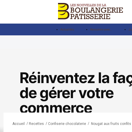
Actualités
Rencontre avec…
Ju
/
/
/
Nougat aux fruits confits
Accueil
Recettes
Confiserie chocolaterie