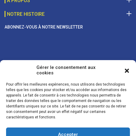
A PROPOS
NOTRE HISTOIRE
ABONNEZ-VOUS À NOTRE NEWSLETTER
Gérer le consentement aux
cookies
Pour offrir les meilleures expériences, nous utilisons des technologies
telles que les cookies pour stocker et/ou accéder aux informations des
appareils. Le fait de consentir à ces technologies nous permettra de
traiter des données telles que le comportement de navigation ou les
Vos coordonnées sont uniquement utilisées pour vous envoyer des
identifiants uniques sur ce site. Le fait de ne pas consentir ou de retirer
lettres d'information sur nos activités. Vous pouvez à tout moment
son consentement peut avoir un effet négatif sur certaines
utiliser le lien de désinscription figurant dans la lettre d'information.
caractéristiques et fonctions.
Accepter