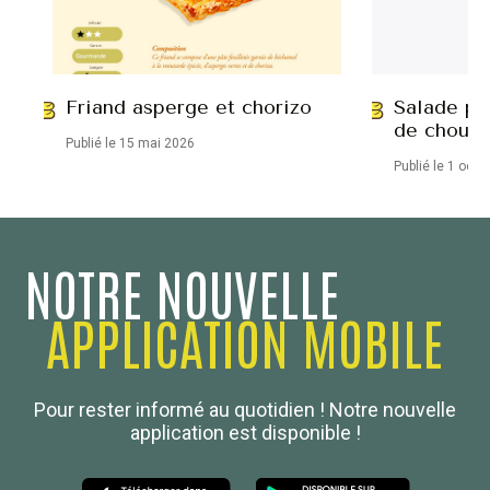
Friand asperge et chorizo
Salade po
de chou-
Publié le 15 mai 2026
Publié le 1 octo
NOTRE NOUVELLE
APPLICATION MOBILE
Confédération Nationale
Pour rester informé au quotidien ! Notre nouvelle
Boulanger de France
application est disponible !
Les Nouvelles de la Boulangerie-Pâtisserie Française