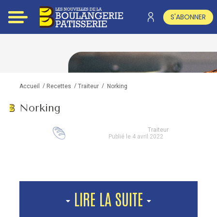
S'ABONNER
/
/
/
Norking
Accueil
Recettes
Traiteur
Norking
Traiteur
Publié le 4 avril 2022
LIRE LA SUITE