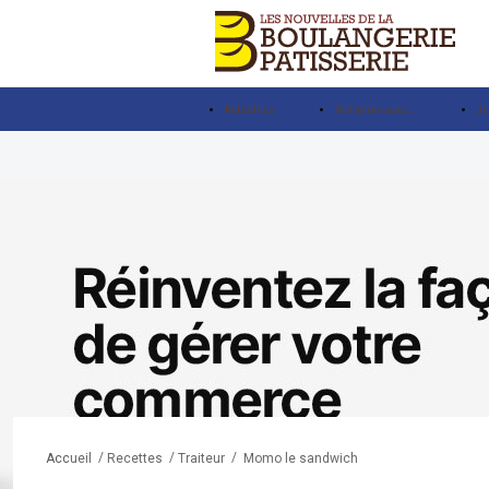
Actualités
Rencontre avec…
Ju
/
/
/
Momo le sandwich
Accueil
Recettes
Traiteur