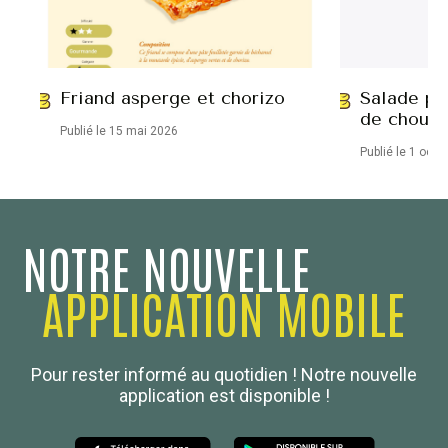
Friand asperge et chorizo
Salade po
de chou-
Publié le 15 mai 2026
Publié le 1 octo
NOTRE NOUVELLE
APPLICATION MOBILE
Confédération Nationale
Pour rester informé au quotidien ! Notre nouvelle
Boulanger de France
application est disponible !
Les Nouvelles de la Boulangerie-Pâtisserie Française