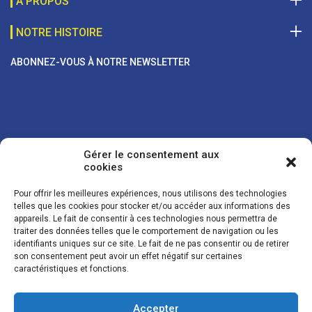
A PROPOS
NOTRE HISTOIRE
ABONNEZ-VOUS À NOTRE NEWSLETTER
Gérer le consentement aux
cookies
Pour offrir les meilleures expériences, nous utilisons des technologies
telles que les cookies pour stocker et/ou accéder aux informations des
appareils. Le fait de consentir à ces technologies nous permettra de
traiter des données telles que le comportement de navigation ou les
Vos coordonnées sont uniquement utilisées pour vous envoyer des
identifiants uniques sur ce site. Le fait de ne pas consentir ou de retirer
lettres d'information sur nos activités. Vous pouvez à tout moment
son consentement peut avoir un effet négatif sur certaines
utiliser le lien de désinscription figurant dans la lettre d'information.
caractéristiques et fonctions.
Accepter