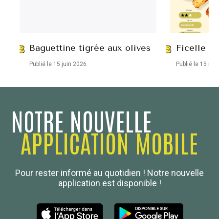
Baguettine tigrée aux olives
Ficelle ap
Publié le 15 juin 2026
Publié le 15 ma
NOTRE NOUVELLE
APPLICATION MOBILE
Confédération Nationale
Pour rester informé au quotidien ! Notre nouvelle
Boulanger de France
application est disponible !
Les Nouvelles de la Boulangerie-Pâtisserie Française
27, av d’Eylau - 75782 Paris Cédex 16