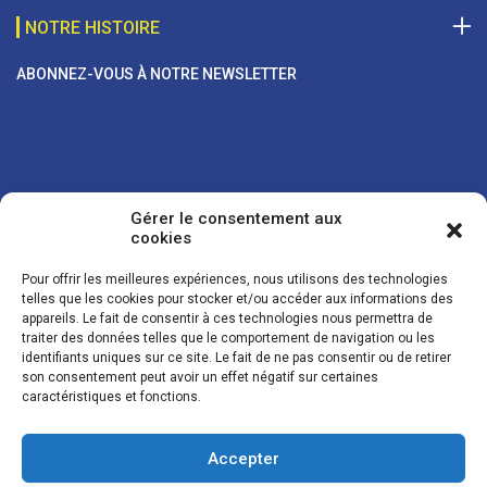
NOTRE HISTOIRE
ABONNEZ-VOUS À NOTRE NEWSLETTER
Gérer le consentement aux
cookies
Pour offrir les meilleures expériences, nous utilisons des technologies
telles que les cookies pour stocker et/ou accéder aux informations des
appareils. Le fait de consentir à ces technologies nous permettra de
traiter des données telles que le comportement de navigation ou les
Vos coordonnées sont uniquement utilisées pour vous envoyer des
identifiants uniques sur ce site. Le fait de ne pas consentir ou de retirer
lettres d'information sur nos activités. Vous pouvez à tout moment
son consentement peut avoir un effet négatif sur certaines
utiliser le lien de désinscription figurant dans la lettre d'information.
caractéristiques et fonctions.
Accepter
© LES NOUVELLES DE LA BOULANGERIE - Tous droits réservés - Réalisation :
Josh Digital