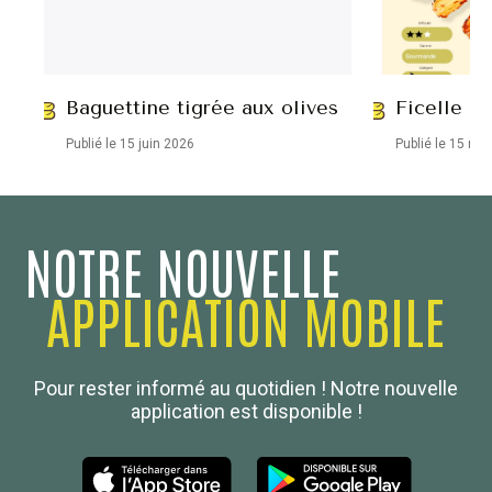
Baguettine tigrée aux olives
Ficelle ap
Publié le 15 juin 2026
Publié le 15 ma
NOTRE NOUVELLE
APPLICATION MOBILE
Confédération Nationale
Pour rester informé au quotidien ! Notre nouvelle
Boulanger de France
application est disponible !
Les Nouvelles de la Boulangerie-Pâtisserie Française
27, av d’Eylau - 75782 Paris Cédex 16