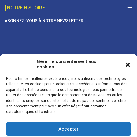
NOTRE HISTOIRE
ABONNEZ-VOUS À NOTRE NEWSLETTER
Gérer le consentement aux
cookies
Pour offrir les meilleures expériences, nous utilisons des technologies
telles que les cookies pour stocker et/ou accéder aux informations des
appareils. Le fait de consentir à ces technologies nous permettra de
traiter des données telles que le comportement de navigation ou les
Vos coordonnées sont uniquement utilisées pour vous envoyer des
identifiants uniques sur ce site. Le fait de ne pas consentir ou de retirer
lettres d'information sur nos activités. Vous pouvez à tout moment
son consentement peut avoir un effet négatif sur certaines
utiliser le lien de désinscription figurant dans la lettre d'information.
caractéristiques et fonctions.
Accepter
© LES NOUVELLES DE LA BOULANGERIE - Tous droits réservés - Réalisation :
Josh Digital