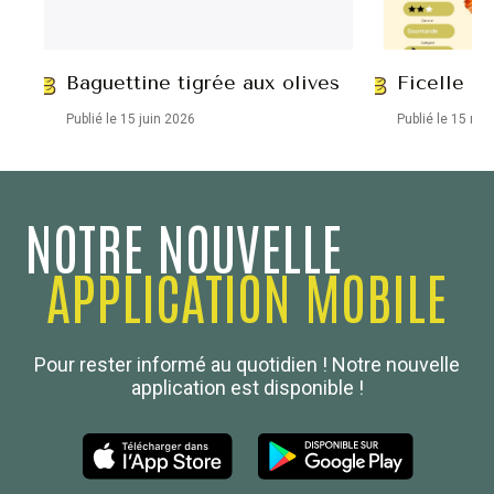
Baguettine tigrée aux olives
Ficelle ap
Publié le 15 juin 2026
Publié le 15 ma
NOTRE NOUVELLE
APPLICATION MOBILE
Confédération Nationale
Pour rester informé au quotidien ! Notre nouvelle
Boulanger de France
application est disponible !
Les Nouvelles de la Boulangerie-Pâtisserie Française
27, av d’Eylau - 75782 Paris Cédex 16
Tél :
01 53 70 16 25