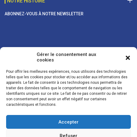
NOTRE HISTOIRE
ABONNEZ-VOUS À NOTRE NEWSLETTER
Gérer le consentement aux
cookies
Pour offrir les meilleures expériences, nous utilisons des technologies
telles que les cookies pour stocker et/ou accéder aux informations des
appareils. Le fait de consentir à ces technologies nous permettra de
traiter des données telles que le comportement de navigation ou les
Vos coordonnées sont uniquement utilisées pour vous envoyer des
identifiants uniques sur ce site. Le fait de ne pas consentir ou de retirer
lettres d'information sur nos activités. Vous pouvez à tout moment
son consentement peut avoir un effet négatif sur certaines
utiliser le lien de désinscription figurant dans la lettre d'information.
caractéristiques et fonctions.
Accepter
© LES NOUVELLES DE LA BOULANGERIE - Tous droits réservés - Réalisation :
Josh Digital
Refuser
Plan du site
Mentions légales
Conditions de vente