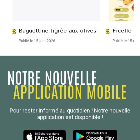
Baguettine tigrée aux olives
Ficelle ap
Publié le 15 juin 2026
Publié le 15 ma
NOTRE NOUVELLE
APPLICATION MOBILE
Confédération Nationale
Pour rester informé au quotidien ! Notre nouvelle
Boulanger de France
application est disponible !
Les Nouvelles de la Boulangerie-Pâtisserie Française
27, av d’Eylau - 75782 Paris Cédex 16