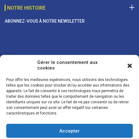
NOTRE HISTOIRE
ABONNEZ-VOUS À NOTRE NEWSLETTER
Gérer le consentement aux
cookies
Pour offrir les meilleures expériences, nous utilisons des technologies
telles que les cookies pour stocker et/ou accéder aux informations des
appareils. Le fait de consentir à ces technologies nous permettra de
traiter des données telles que le comportement de navigation ou les
Vos coordonnées sont uniquement utilisées pour vous envoyer des
identifiants uniques sur ce site. Le fait de ne pas consentir ou de retirer
lettres d'information sur nos activités. Vous pouvez à tout moment
son consentement peut avoir un effet négatif sur certaines
utiliser le lien de désinscription figurant dans la lettre d'information.
caractéristiques et fonctions.
Accepter
© LES NOUVELLES DE LA BOULANGERIE - Tous droits réservés - Réalisation :
Josh Digital