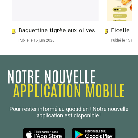
Baguettine tigrée aux olives
Ficelle ap
Publié le 15 juin 2026
Publié le 15 ma
NOTRE NOUVELLE
APPLICATION MOBILE
Confédération Nationale
Pour rester informé au quotidien ! Notre nouvelle
Boulanger de France
application est disponible !
Les Nouvelles de la Boulangerie-Pâtisserie Française
27, av d’Eylau - 75782 Paris Cédex 16