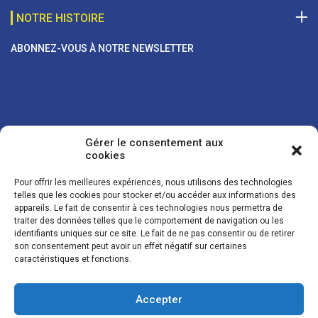
NOTRE HISTOIRE
ABONNEZ-VOUS À NOTRE NEWSLETTER
Gérer le consentement aux
cookies
Pour offrir les meilleures expériences, nous utilisons des technologies
telles que les cookies pour stocker et/ou accéder aux informations des
appareils. Le fait de consentir à ces technologies nous permettra de
traiter des données telles que le comportement de navigation ou les
Vos coordonnées sont uniquement utilisées pour vous envoyer des
identifiants uniques sur ce site. Le fait de ne pas consentir ou de retirer
lettres d'information sur nos activités. Vous pouvez à tout moment
son consentement peut avoir un effet négatif sur certaines
utiliser le lien de désinscription figurant dans la lettre d'information.
caractéristiques et fonctions.
Accepter
© LES NOUVELLES DE LA BOULANGERIE - Tous droits réservés - Réalisation :
Josh Digital