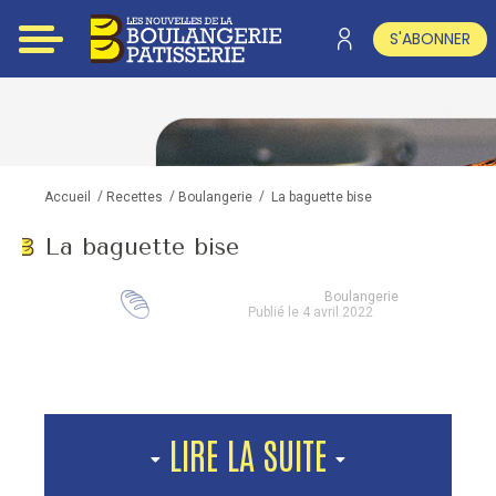
S'ABONNER
/
/
/
La baguette bise
Accueil
Recettes
Boulangerie
La baguette bise
Boulangerie
Publié le 4 avril 2022
LIRE LA SUITE