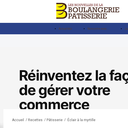
Actualités
Rencontre avec…
Ju
/
/
/
Éclair à la myrtille
Accueil
Recettes
Pâtisserie