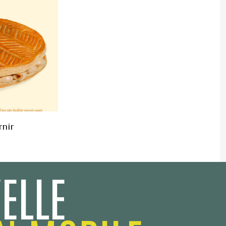
rnir
ELLE