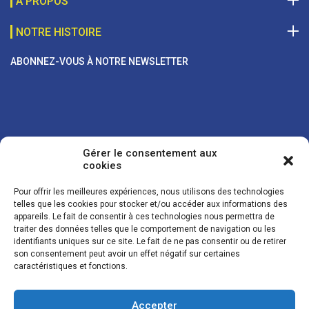
A PROPOS
NOTRE HISTOIRE
ABONNEZ-VOUS À NOTRE NEWSLETTER
Gérer le consentement aux
cookies
Pour offrir les meilleures expériences, nous utilisons des technologies
telles que les cookies pour stocker et/ou accéder aux informations des
appareils. Le fait de consentir à ces technologies nous permettra de
traiter des données telles que le comportement de navigation ou les
Vos coordonnées sont uniquement utilisées pour vous envoyer des
identifiants uniques sur ce site. Le fait de ne pas consentir ou de retirer
lettres d'information sur nos activités. Vous pouvez à tout moment
son consentement peut avoir un effet négatif sur certaines
utiliser le lien de désinscription figurant dans la lettre d'information.
caractéristiques et fonctions.
Accepter