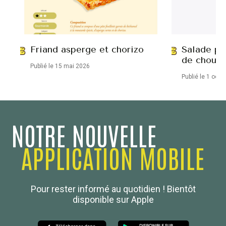
Friand asperge et chorizo
Salade po
de chou-
Publié le 15 mai 2026
Publié le 1 octo
NOTRE NOUVELLE
APPLICATION MOBILE
Confédération Nationale
Pour rester informé au quotidien ! Bientôt
Boulanger de France
disponible sur Apple
Les Nouvelles de la Boulangerie-Pâtisserie Française