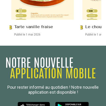
Tarte vanille fraise
Le chou e
Publié le 1 mai 2026
Publié le 1 avril
NOTRE NOUVELLE
APPLICATION MOBILE
Confédération Nationale
Pour rester informé au quotidien ! Notre nouvelle
Boulanger de France
application est disponible !
Les Nouvelles de la Boulangerie-Pâtisserie Française