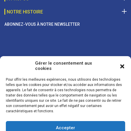
NOTRE HISTOIRE
ABONNEZ-VOUS À NOTRE NEWSLETTER
Gérer le consentement aux
cookies
Pour offrir les meilleures expériences, nous utilisons des technologies
telles que les cookies pour stocker et/ou accéder aux informations des
appareils. Le fait de consentir à ces technologies nous permettra de
traiter des données telles que le comportement de navigation ou les
Vos coordonnées sont uniquement utilisées pour vous envoyer des
identifiants uniques sur ce site. Le fait de ne pas consentir ou de retirer
lettres d'information sur nos activités. Vous pouvez à tout moment
son consentement peut avoir un effet négatif sur certaines
utiliser le lien de désinscription figurant dans la lettre d'information.
caractéristiques et fonctions.
Accepter
© LES NOUVELLES DE LA BOULANGERIE - Tous droits réservés - Réalisation :