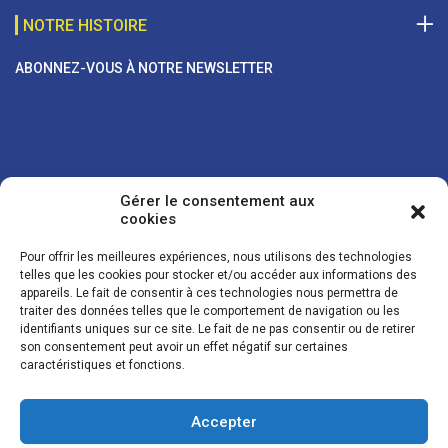
NOTRE HISTOIRE
ABONNEZ-VOUS À NOTRE NEWSLETTER
Gérer le consentement aux
cookies
Pour offrir les meilleures expériences, nous utilisons des technologies
telles que les cookies pour stocker et/ou accéder aux informations des
appareils. Le fait de consentir à ces technologies nous permettra de
traiter des données telles que le comportement de navigation ou les
Vos coordonnées sont uniquement utilisées pour vous envoyer des
identifiants uniques sur ce site. Le fait de ne pas consentir ou de retirer
lettres d'information sur nos activités. Vous pouvez à tout moment
son consentement peut avoir un effet négatif sur certaines
utiliser le lien de désinscription figurant dans la lettre d'information.
caractéristiques et fonctions.
Accepter
© LES NOUVELLES DE LA BOULANGERIE - Tous droits réservés - Réalisation :
Josh Digital