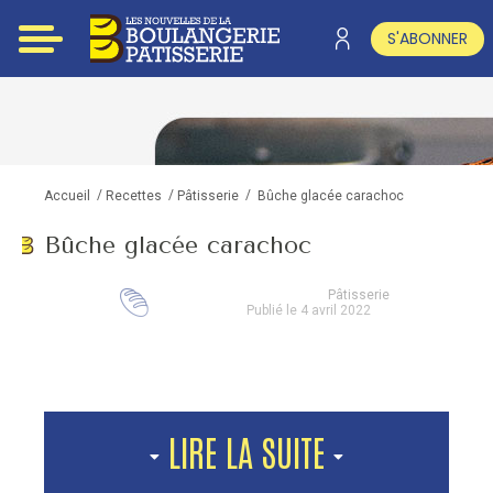
S'ABONNER
/
/
/
Bûche glacée carachoc
Accueil
Recettes
Pâtisserie
Bûche glacée carachoc
Pâtisserie
Publié le 4 avril 2022
LIRE LA SUITE