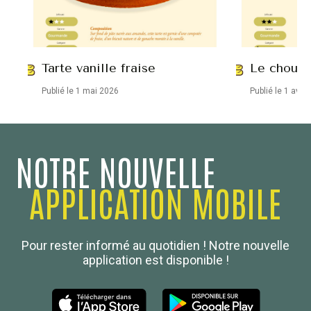
Tarte vanille fraise
Le chou e
Publié le 1 mai 2026
Publié le 1 avril
NOTRE NOUVELLE
APPLICATION MOBILE
Confédération Nationale
Pour rester informé au quotidien ! Notre nouvelle
Boulanger de France
application est disponible !
Les Nouvelles de la Boulangerie-Pâtisserie Française
27, av d’Eylau - 75782 Paris Cédex 16