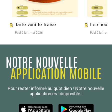
Tarte vanille fraise
Le chou e
Publié le 1 mai 2026
Publié le 1 avril
NOTRE NOUVELLE
APPLICATION MOBILE
Confédération Nationale
Pour rester informé au quotidien ! Notre nouvelle
Boulanger de France
application est disponible !
Les Nouvelles de la Boulangerie-Pâtisserie Française
27, av d’Eylau - 75782 Paris Cédex 16