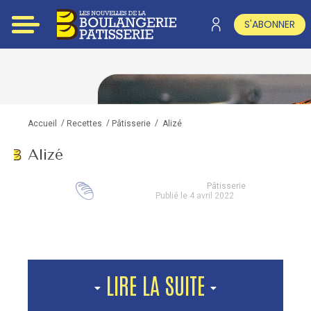
S'ABONNER
/
/
/
Alizé
Accueil
Recettes
Pâtisserie
Alizé
Pâtisserie
Publié le 4 avril 2022
LIRE LA SUITE