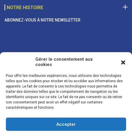
NOTRE HISTOIRE
ABONNEZ-VOUS À NOTRE NEWSLETTER
Gérer le consentement aux
cookies
Pour offrir les meilleures expériences, nous utilisons des technologies
telles que les cookies pour stocker et/ou accéder aux informations des
appareils. Le fait de consentir à ces technologies nous permettra de
traiter des données telles que le comportement de navigation ou les
Vos coordonnées sont uniquement utilisées pour vous envoyer des
identifiants uniques sur ce site. Le fait de ne pas consentir ou de retirer
lettres d'information sur nos activités. Vous pouvez à tout moment
son consentement peut avoir un effet négatif sur certaines
utiliser le lien de désinscription figurant dans la lettre d'information.
caractéristiques et fonctions.
Accepter
© LES NOUVELLES DE LA BOULANGERIE - Tous droits réservés - Réalisation :
Josh Digital