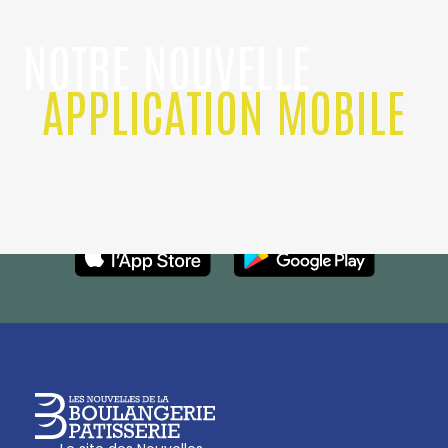
NOTRE NOUVELLE
APPLICATION MOBILE
Confédération Nationale
Pour rester informé au quotidien ! Bientôt
Boulanger de France
disponible sur Apple
Les Nouvelles de la Boulangerie-Pâtisserie Française
27, av d’Eylau - 75782 Paris Cédex 16
Tél :
01 53 70 16 25
Qui sommes-nous
sotal@boulangerie.org