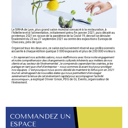
Le SIRHA de Lyon, plus grand salon mondial consacré à la restauration, à
l’hôtellerie et à l’alimentation, initialement prévu fin janvier 2021, puis décalé au
printemps 2021 en raison de la pandémie de la Covid-19, devrait se dérouler
finalement du 23 au 27 septembre 2021 au centre des expositions Eurexpo de
Chassieu, près de Lyon.
Organisé tous les deux ans, ce salon exclusivement réservé aux professionnels
accueille à chaque édition quelque 3 000 exposants et plus de 200 000 visiteurs.
«
En reprenant nos activités salons, nous réaffirmons avec force notre engagement
et notre compréhension des changements culturels inhérents aux métiers de nos
clients et au secteur de l’événementiel. Je comprends cependant les craintes, je les
partage en tant que chef d’entreprise – nous sommes là avant tout pour protéger
nos équipes. C’est pourquoi nous avons décidé de maintenir le Sirha Lyon en 2021
tout en aménageant de nouvelles dates qui nous permettent d’envisager
sereinement la tenue de cet événement capital pour accompagner l’activité
économique
», a expliqué Olivier Ginon, PDG de GL Events, organisateur de
l’événement.
COMMANDEZ UN
ESPACE