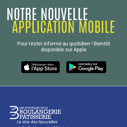
NOTRE NOUVELLE
APPLICATION MOBILE
Confédération Nationale
Pour rester informé au quotidien ! Bientôt
Boulanger de France
disponible sur Apple
Les Nouvelles de la Boulangerie-Pâtisserie Française
27, av d’Eylau - 75782 Paris Cédex 16
Tél :
01 53 70 16 25
Qui sommes-nous
sotal@boulangerie.org
Le site des Nouvelles