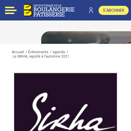
S'ABONNER
/
/
/
Accueil
Évènements
agenda
Le SIRHA, reporté à l’automne 2021