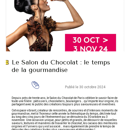
Le Salon du Chocolat : le temps
de la gourmandise
Publié le 30 octobre 2024
Depuis près de trente ans, le Salon du Chocolat de Paris célèbre le savoir-faire de
toute une filière : pâtissiers, chocolatiers, boulangers… qu’importe leur origine, ils
partagent avec le public des créations toujours plus savoureuses et inventives.
Cet espace vibrant, créateur de rencontres, de sourires et d’intenses moments de
gourmandise, met à l’honneur cette année la thématique du temps, déclinée tout
au long des cinq jours de l’événement qui se déroulera du 30 octobre au 3
novembre. Une occasion unique, pour petits et grands, de découvrir de nouvelles
saveurs, textures et manières de travailler le chocolat, les cacaos des meilleures
origines et l’univers qui y est associé… mais également de prendre le temps de
déguster des créations toutes plus savoureuses et étonnantes !