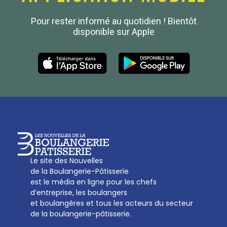
Confédération Nationale
Pour rester informé au quotidien ! Bientôt
Boulanger de France
disponible sur Apple
Les Nouvelles de la Boulangerie-Pâtisserie Française
27, av d’Eylau - 75782 Paris Cédex 16
Tél :
01 53 70 16 25
Qui sommes-nous
sotal@boulangerie.org
Le site des Nouvelles
de la Boulangerie-Pâtisserie
est le média en ligne pour les chefs
d’entreprise, les boulangers
et boulangères et tous les acteurs du secteur
de la boulangerie-pâtisserie.