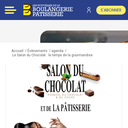
S'ABONNER
/
/
/
Accueil
Évènements
agenda
Le Salon du Chocolat : le temps de la gourmandise