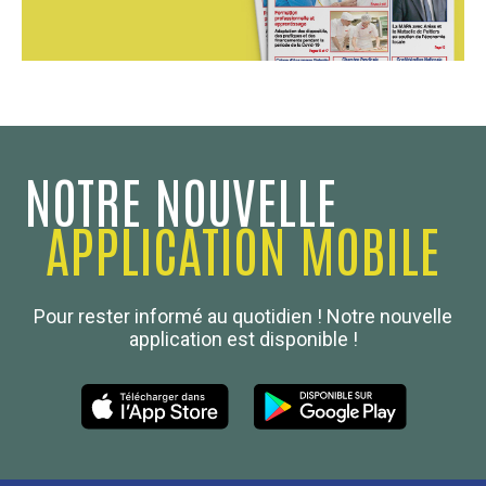
NOTRE NOUVELLE
APPLICATION MOBILE
Confédération Nationale
Pour rester informé au quotidien ! Notre nouvelle
Boulanger de France
application est disponible !
Les Nouvelles de la Boulangerie-Pâtisserie Française
27, av d’Eylau - 75782 Paris Cédex 16
Tél :
01 53 70 16 25
Qui sommes-nous
sotal@boulangerie.org