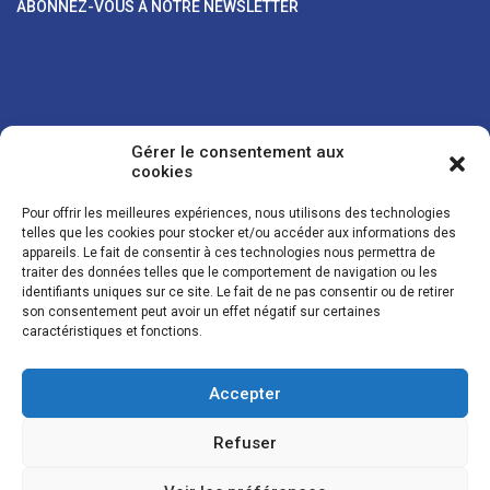
ABONNEZ-VOUS À NOTRE NEWSLETTER
Gérer le consentement aux
cookies
Pour offrir les meilleures expériences, nous utilisons des technologies
telles que les cookies pour stocker et/ou accéder aux informations des
appareils. Le fait de consentir à ces technologies nous permettra de
traiter des données telles que le comportement de navigation ou les
Vos coordonnées sont uniquement utilisées pour vous envoyer des
identifiants uniques sur ce site. Le fait de ne pas consentir ou de retirer
lettres d'information sur nos activités. Vous pouvez à tout moment
son consentement peut avoir un effet négatif sur certaines
utiliser le lien de désinscription figurant dans la lettre d'information.
caractéristiques et fonctions.
Accepter
© LES NOUVELLES DE LA BOULANGERIE - Tous droits réservés - Réalisation :
Josh Digital
Refuser
Plan du site
Mentions légales
Conditions de vente
Politique de confidentialité et de cookies