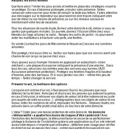
Adoptez les bons réflexes
Que faire alors ? Imiter les plus avisés et mettre en place des stratégies visant à
se protéger. En cas d’absence prolongée, simulez votre présence : faites
ramasser votre courrier pour éviter de remplir la boîte aux lettres. Faites attention
aux messages sur le répondeur qui pourraient en dire trop en indiquant votre
jour de retour ou vos heures de présence, ou sur les réseaux sociaux en
mentionnant votre lieu de vacances.
Pour les absences de courte durée, fermez votre domicile à clé, même si vous ne
partez que quelques minutes. En journée, donnez l’illusion d’être chez vous :
étendez du linge, allumez la radio… Rangez les outils de jardin : ils pourraient
aider les malfaiteurs à fracturer une porte, une fenêtre…
En soirée (surtout les jours de fête comme le Nouvel an) laissez vos lumières
allumées.
Être protégé, c’est aussi être vu : taillez vos haies pour que vos voisins aient une
chance de voir ce qui se passe chez vous.
Vous pouvez aussi tromper l’ennemi en apposant un autocollant « chien
méchant », une plaque dissuasive indiquant la présence d’une alarme… Dans
tous les cas, sécurisez vos entrées avec des serrures aux normes (A2P,
Assurance prévention protection). Protégez vos fenêtres fragiles et à hauteur
d’homme, avec des barreaux. Et si vous perdez vos clés – même très peu de
temps – faites changer la serrure.
Prévenir le vol, la meilleure des options
Lorsqu’on est victime d’un vol, il faut pouvoir fournir les preuves que vous
déteniez tel ou tel bien. Anticipez et réunissez les preuves qui aideront la police,
en cas d’intrusion, à retrouver vos objets de valeur (et à être indemnisé au juste
prix auprès de votre assureur…) : photographiez tous vos objets de valeur et vos
bijoux, notez les numéros de série, regroupez les factures… Déposez toutes ces
preuves dans un coffre plutôt situé dans un lieu hors de votre domicile.
L’idéal ? Opter pour une bonne protection de votre domicile.
Un domicile
« télésurveillé » a quatre fois moins de risques d’être cambriolé !
Avec
l’évolution des technologies, la télésurveillance ne cesse de se perfectionner :
pilotage à distance de l’installation grâce à une application ou d’un site internet
accessible depuis n’importe quel ordinateur ; détection avec image pour vérifier
en direct ce qui se passe chez vous ; sirène puissante et dissuasive en cas