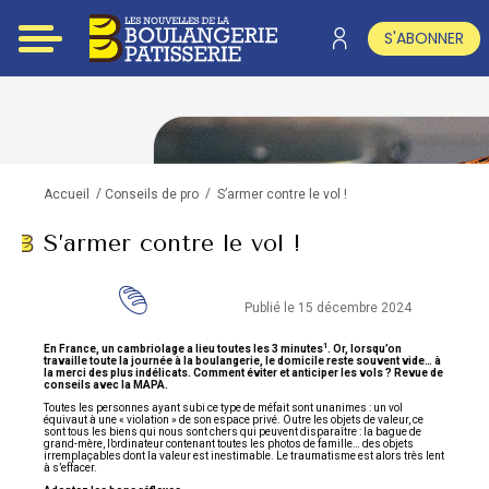
S'ABONNER
/
/
S’armer contre le vol !
Accueil
Conseils de pro
S’armer contre le vol !
Publié le 15 décembre 2024
1
En France, un cambriolage a lieu toutes les 3 minutes
. Or, lorsqu’on
travaille toute la journée à la boulangerie, le domicile reste souvent vide… à
la merci des plus indélicats. Comment éviter et anticiper les vols ? Revue de
conseils avec la MAPA.
Toutes les personnes ayant subi ce type de méfait sont unanimes : un vol
équivaut à une « violation » de son espace privé. Outre les objets de valeur, ce
sont tous les biens qui nous sont chers qui peuvent disparaître : la bague de
grand-mère, l’ordinateur contenant toutes les photos de famille… des objets
irremplaçables dont la valeur est inestimable. Le traumatisme est alors très lent
à s’effacer.