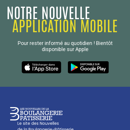
NOTRE NOUVELLE
APPLICATION MOBILE
Confédération Nationale
Pour rester informé au quotidien ! Bientôt
Boulanger de France
disponible sur Apple
Les Nouvelles de la Boulangerie-Pâtisserie Française
27, av d’Eylau - 75782 Paris Cédex 16
Tél :
01 53 70 16 25
Qui sommes-nous
sotal@boulangerie.org
Le site des Nouvelles
de la Boulangerie-Pâtisserie